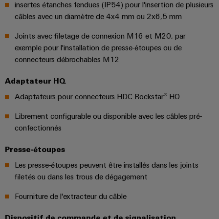
insertes étanches fendues (IP54) pour l'insertion de plusieurs
distribution
câbles avec un diamètre de 4x4 mm ou 2x6,5 mm
Joints avec filetage de connexion M16 et M20, par
Service
exemple pour l'installation de presse-étoupes ou de
d'assemblage
connecteurs débrochables M12
Rails
Adaptateur HQ
de
Adaptateurs pour connecteurs HDC Rockstar® HQ
raccordement
Librement configurable ou disponible avec les câbles pré-
équipés
confectionnés
Boîtiers
Presse-étoupes
modifiés
et
Les presse-étoupes peuvent être installés dans les joints
équipés
filetés ou dans les trous de dégagement
Fourniture de l'extracteur du câble
Assemblage
de
Dispositif de commande et de signalisation