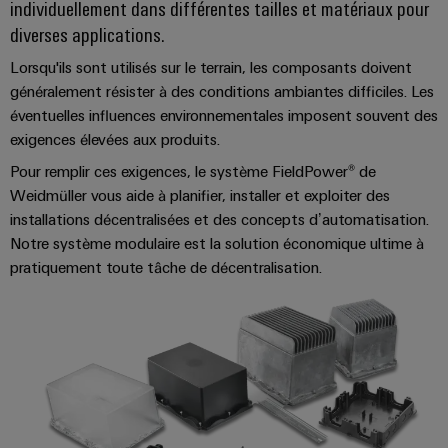
Pair
individuellement dans différentes tailles et matériaux pour
pour
certificats
Configurator
2026
Conseils
et
relever
Ethernet
Téléchargements
diverses applications.
de
Ingénierie
les
en
composants
numérique
Promotions
gestion
défis
Lorsqu'ils sont utilisés sur le terrain, les composants doivent
d'un niveau
matière
de
supérieur -
and
Systèmes
généralement résister à des conditions ambiantes difficiles. Les
de
intuitive,
la
Orange
Armoire
Campaigns
éventuelles influences environnementales imposent souvent des
simple,
d'entrée
construction
connectivité
Mag
et
rapide
exigences élevées aux produits.
d'armoire
de
Weidmüller
|
terrain
Ingénierie
câbles
Configurator
Pour remplir ces exigences, le système FieldPower® de
Centre
Magazine
numérique
et
Weidmüller vous aide à planifier, installer et exploiter des
Ingénierie
Câblage
de
client
numérique
installations décentralisées et des concepts d’automatisation.
composants
d'installation
données
d'un niveau
Weidmüller
Notre système modulaire est la solution économique ultime à
supérieur -
Ressources
Solutions
intuitive,
Configurator
Câbles
Smart
pratiquement toute tâche de décentralisation.
et
humaines
simple,
de
produits
Armoire
rapide
Services
pour
raccordement,
Notre
de
les
de
câbles
direction
distribution
centres
connecteurs
de
patch
Building
pour
Carrière
données
et
:
circuit
Mesurage
câbles
efficaces,
imprimé
intelligente
fiables,