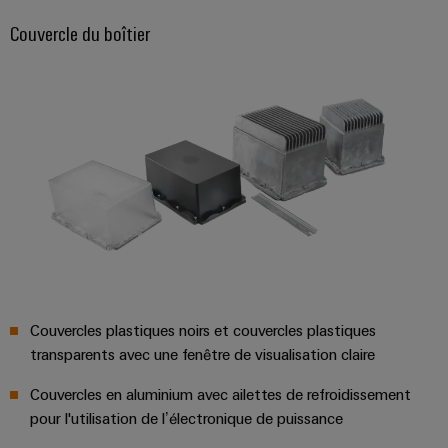
Equipment
dans
d'E/S
le
Manufacturer
Couvercle du boîtier
transport
Ethernet
(OEM)
ferroviaire
industriel
Construction
Écrans
navale
tactiles
Solutions
de
Outils
raccordement
complètes
d'ingénierie
pour
et
l'industrie
de
maritime
visualisation
Une
énergie
Couvercles plastiques noirs et couvercles plastiques
Mesure
traditionnelle
transparents avec une fenêtre de visualisation claire
d'énergie
L'avenir
Couvercles en aluminium avec ailettes de refroidissement
de
Weidmüller
la
pour l'utilisation de l’électronique de puissance
IA
production