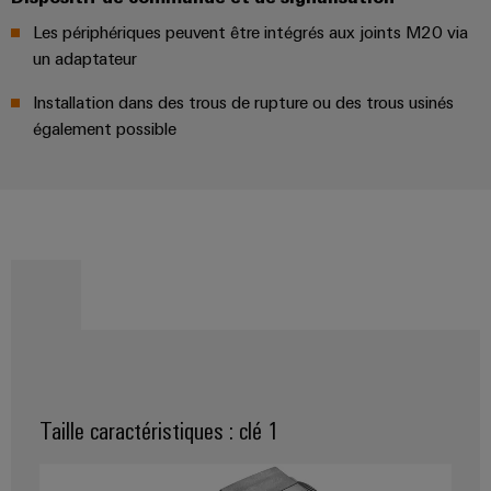
câbles
Les périphériques peuvent être intégrés aux joints M20 via
spécifiques
un adaptateur
Installation dans des trous de rupture ou des trous usinés
Nouveautés
également possible
produits
Technique de
raccordement
pratique pour
votre
industrie. Nos
innovations
pour la
connectivité
industrielle.
Taille caractéristiques : clé 1