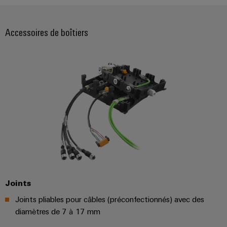
usées
Outils
Solutions
Accessoires de boîtiers
pour
Machines
l'industrie
de
automatiques
l'eau
et
Logiciels
des
eaux
Repérages
usées
Imprimantes
Énergie
industrielles
éolienne
Excellence
Éclairage
opérationnelle
dans
industriel
le
domaine
Joints
Infrastructure
de
de
Joints pliables pour câbles (préconfectionnés) avec des
l'énergie
éolienne
l'armoire
diamètres de 7 à 17 mm
de