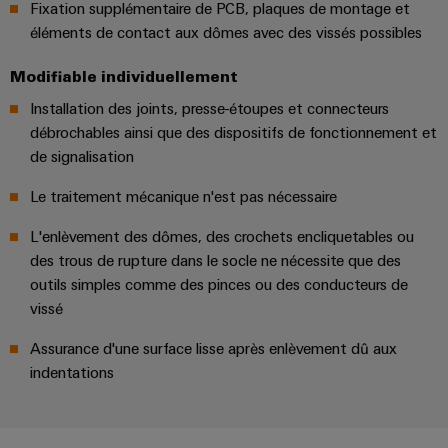
enfichables
PV
Fixation supplémentaire de PCB, plaques de montage et
Exploiter
pour
éléments de contact aux dômes avec des vissés possibles
l'énergie
Répartiteurs
circuit
solaire
de
Modifiable individuellement
pour
imprimé
l'efficacité
bus
et
Installation des joints, presse-étoupes et connecteurs
des
de
connecteurs
débrochables ainsi que des dispositifs de fonctionnement et
ressources
terrain
de signalisation
pour
Chemin
circuit
Circuit
de
Le traitement mécanique n'est pas nécessaire
imprimé
Protection
fer
L'enlèvement des dômes, des crochets encliquetables ou
Des
Services
des trous de rupture dans le socle ne nécessite que des
solutions
de
outils simples comme des pinces ou des conducteurs de
modernes
Automatisation
connecteurs
et
vissé
et
numériques
pour
pour
logiciels
Assurance d'une surface lisse après enlèvement dû aux
circuit
une
indentations
mobilité
imprimé
Commandes
respectueuse
du
Original
Systèmes
climat