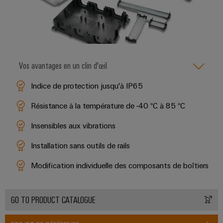
Presse
Modules
évolutifs
Services
Weidmüller
de
Fabricants
de
Nouvelles
Configurator
câblage
d'équipements
laboratoire
locales
API
Solutions
Solutions
et
de
Actualité
Workplace
Vos avantages en un clin d'œil
technique
solutions
de
Support
de
de
Indice de protection jusqu'à IP65
l'entreprise
raccordement
migration
innovantes
Support
Systèmes
Résistance à la température de -40 °C à 85 °C
pour
Actualité
technique
et
les
Interfaces
Presse
Insensibles aux vibrations
appareils
solutions
d'accès
PSIRT
Contact
Stockage
Installation sans outils de rails
Automatisation
Boîtiers
Données
Presse
d'énergie
décentralisée
de
techniques
Modification individuelle des composants de boîtiers
Solutions
distribution
et
Solutions
Catalogues
produits
Nos
de
pour
Marshalling
produits
GO TO PRODUCT CATALOGUE
partenaires
gestion
systèmes
Solutions
techniques
de
de