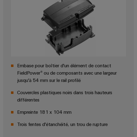
Weidmüller
Configurator
Ingénierie
numérique
Embase pour boîtier d'un élément de contact
d'un niveau
supérieur -
FieldPower® ou de composants avec une largeur
intuitive,
jusqu'à 54 mm sur le rail profilé
simple,
rapide
Couvercles plastiques noirs dans trois hauteurs
différentes
Empreinte 181 x 104 mm
Trois fentes d'étanchéité, un trou de rupture