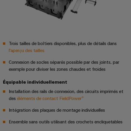
et
Plateforme
Alimentations
eShop
de
de
l'automatisation
services
Boîtiers
Interface
d'usines
industriels
électroniques
OCI
Pétrole
easyConnect
et
Protection
INTERFACE
gaz
Trois tailles de boîtiers disponibles, plus de détails dans
Contrôleur
contre
EDI
l'aperçu des tailles
Sécurisation
de
la
des
centrale
foudre
fonctionnements
Connexion de socles séparés possible par des joints, par
ALL
électrique
avec
et
SERVICES
exemple pour diviser les zones chaudes et froides
des
la
solutions
Équipable individuellement
surtension
en
Fabricant
réseau
Installation des rails de connexion, des circuits imprimés et
Boîtiers
pour
d'équipements
des
éléments de contact FieldPower®
l'industrie
de
des
Blocs
raccordement
Intégration des plaques de montage individuelles
process
de
du
Ensemble sans outils utilisant des crochets encliquetables
Énergie
jonction
générateur
photovoltaïque