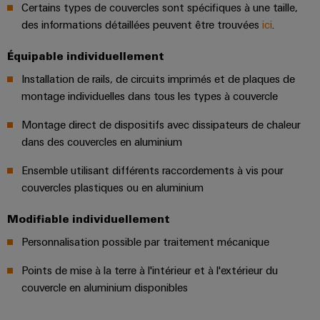
industrielle
d'énergie
Certains types de couvercles sont spécifiques à une taille,
éprouvée
des informations détaillées peuvent être trouvées
ici
.
Accès
Transmission
distant
Équipable individuellement
et
Installation de rails, de circuits imprimés et de plaques de
distribution
Plateforme
montage individuelles dans tous les types à couvercle
Stabilité
de
et
services
Montage direct de dispositifs avec dissipateurs de chaleur
sécurité
industriels
des
dans des couvercles en aluminium
réseaux
easyConnect
modernes
Ensemble utilisant différents raccordements à vis pour
de
Wireless
couvercles plastiques ou en aluminium
l'énergie
Connectivity
Modifiable individuellement
Traitement
Solutions
de
Personnalisation possible par traitement mécanique
l'eau
Points de mise à la terre à l'intérieur et à l'extérieur du
et
Workplace
couvercle en aluminium disponibles
des
et
eaux
accessoires