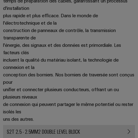
temps de préparation des câbles, garantissant un processus
et
Plateforme
Alimentations
eShop
de
d'installation
de
l'automatisation
plus rapide et plus efﬁcace. Dans le monde de
services
Boîtiers
Interface
d'usines
l'électrotechnique et de la
industriels
électroniques
OCI
Pétrole
construction de panneaux de contrôle, la transmission
easyConnect
et
transparente de
Protection
INTERFACE
l'énergie, des signaux et des données est primordiale. Les
gaz
Contrôleur
contre
EDI
facteurs clés
Sécurisation
de
la
des
incluent la qualité du matériau isolant, la technologie de
centrale
foudre
fonctionnements
ALL
connexion et la
électrique
avec
et
SERVICES
conception des borniers. Nos borniers de traversée sont conçus
des
la
pour
solutions
surtension
en
uniﬁer et connecter plusieurs conducteurs, offrant un ou
Fabricant
réseau
plusieurs niveaux
Boîtiers
pour
d'équipements
de connexion qui peuvent partager le même potentiel ou rester
l'industrie
de
isolés les
des
Blocs
raccordement
process
uns des autres.
de
du
Énergie
jonction
S2T 2.5 - 2.5MM2 DOUBLE LEVEL BLOCK
générateur
photovoltaïque