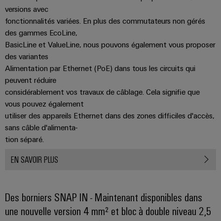
Presse
Modules
évolutifs
versions avec
Services
Weidmüller
de
fonctionnalités variées. En plus des commutateurs non gérés
Fabricants
de
Nouvelles
Configurator
câblage
des gammes EcoLine,
d'équipements
laboratoire
locales
BasicLine et ValueLine, nous pouvons également vous proposer
API
Solutions
Solutions
des variantes
et
de
Actualité
Workplace
Alimentation par Ethernet (PoE) dans tous les circuits qui
technique
solutions
de
Support
de
peuvent réduire
de
l'entreprise
raccordement
considérablement vos travaux de câblage. Cela signifie que
migration
innovantes
Support
Systèmes
vous pouvez également
pour
Actualité
technique
et
les
utiliser des appareils Ethernet dans des zones difficiles d'accès,
Interfaces
Presse
appareils
solutions
sans câble d'alimenta-
d'accès
PSIRT
tion séparé.
Contact
Stockage
Automatisation
Boîtiers
Données
Presse
d'énergie
décentralisée
EN SAVOIR PLUS
de
techniques
Solutions
distribution
et
Solutions
Catalogues
produits
Nos
de
Des borniers SNAP IN - Maintenant disponibles dans
pour
Marshalling
produits
partenaires
gestion
systèmes
une nouvelle version 4 mm² et bloc à double niveau 2,5
Solutions
techniques
de
de