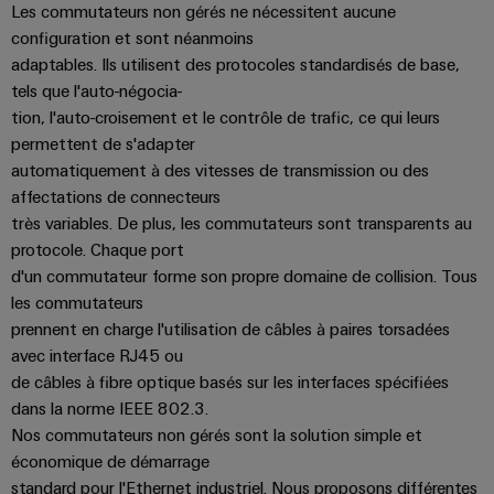
Pair
pour
certificats
Les commutateurs non gérés ne nécessitent aucune
Configurator
2026
Conseils
et
relever
Ethernet
configuration et sont néanmoins
de
Ingénierie
les
en
composants
numérique
adaptables. Ils utilisent des protocoles standardisés de base,
Promotions
gestion
défis
d'un niveau
matière
tels que l'auto-négocia-
de
supérieur -
and
Systèmes
de
intuitive,
la
Orange
Armoire
tion, l'auto-croisement et le contrôle de trafic, ce qui leurs
Campaigns
simple,
d'entrée
construction
connectivité
Mag
et
permettent de s'adapter
rapide
d'armoire
de
Weidmüller
automatiquement à des vitesses de transmission ou des
|
terrain
Ingénierie
câbles
Configurator
Centre
affectations de connecteurs
Magazine
numérique
et
Ingénierie
Câblage
de
très variables. De plus, les commutateurs sont transparents au
client
numérique
composants
d'installation
protocole. Chaque port
données
d'un niveau
Weidmüller
supérieur -
Ressources
d'un commutateur forme son propre domaine de collision. Tous
Solutions
intuitive,
Configurator
Câbles
Smart
et
les commutateurs
humaines
simple,
de
produits
Armoire
rapide
prennent en charge l'utilisation de câbles à paires torsadées
Services
pour
raccordement,
Notre
de
avec interface RJ45 ou
les
de
câbles
direction
distribution
de câbles à fibre optique basés sur les interfaces spécifiées
centres
connecteurs
de
patch
Building
dans la norme IEEE 802.3.
pour
Carrière
données
et
Nos commutateurs non gérés sont la solution simple et
:
circuit
Mesurage
économique de démarrage
câbles
efficaces,
imprimé
intelligente
standard pour l'Ethernet industriel. Nous proposons différentes
fiables,