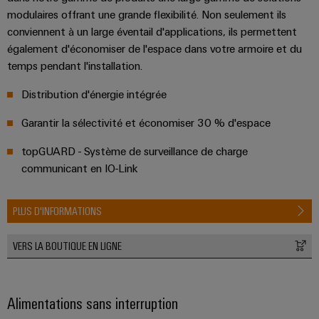
usées
modulaires offrant une grande flexibilité. Non seulement ils
Outils
Solutions
conviennent à un large éventail d'applications, ils permettent
pour
également d'économiser de l'espace dans votre armoire et du
Machines
l'industrie
temps pendant l'installation.
de
automatiques
l'eau
Distribution d'énergie intégrée
et
Logiciels
des
Garantir la sélectivité et économiser 30 % d'espace
eaux
Repérages
usées
topGUARD - Système de surveillance de charge
Imprimantes
Énergie
communicant en IO-Link
industrielles
éolienne
Excellence
Éclairage
PLUS D'INFORMATIONS
opérationnelle
dans
industriel
le
VERS LA BOUTIQUE EN LIGNE
domaine
Infrastructure
de
de
l'énergie
éolienne
l'armoire
Alimentations sans interruption
de