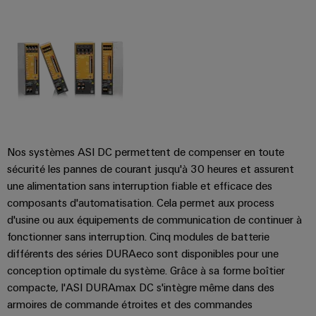
distribution
Service
d'assemblage
Rails
de
raccordement
Nos systèmes ASI DC permettent de compenser en toute
sécurité les pannes de courant jusqu'à 30 heures et assurent
équipés
une alimentation sans interruption fiable et efficace des
Boîtiers
composants d'automatisation. Cela permet aux process
modifiés
d'usine ou aux équipements de communication de continuer à
et
fonctionner sans interruption. Cinq modules de batterie
différents des séries DURAeco sont disponibles pour une
équipés
conception optimale du système. Grâce à sa forme boîtier
Assemblage
compacte, l'ASI DURAmax DC s'intègre même dans des
de
armoires de commande étroites et des commandes