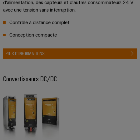
câbles
d'alimentation, des capteurs et d'autres consommateurs 24 V
avec une tension sans interruption.
spécifiques
Contrôle à distance complet
Nouveautés
Conception compacte
produits
Technique de
raccordement
PLUS D'INFORMATIONS
pratique pour
votre
industrie. Nos
innovations
Convertisseurs DC/DC
pour la
connectivité
industrielle.