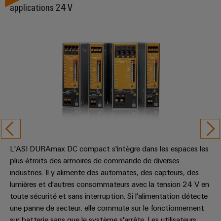
applications 24 V
Presse
Modules
évolutifs
Services
Weidmüller
de
Fabricants
de
Nouvelles
Configurator
câblage
d'équipements
laboratoire
locales
API
Solutions
Solutions
et
de
Actualité
Workplace
technique
solutions
de
Support
de
de
l'entreprise
raccordement
migration
innovantes
Support
Systèmes
pour
Actualité
technique
et
les
Interfaces
Presse
appareils
solutions
d'accès
PSIRT
Contact
Stockage
Automatisation
L'ASI DURAmax DC compact s'intègre dans les espaces les
Boîtiers
Données
Presse
d'énergie
décentralisée
plus étroits des armoires de commande de diverses
de
techniques
Solutions
industries. Il y alimente des automates, des capteurs, des
distribution
et
Solutions
lumières et d'autres consommateurs avec la tension 24 V en
Catalogues
produits
Nos
de
pour
toute sécurité et sans interruption. Si l'alimentation détecte
Marshalling
produits
partenaires
gestion
systèmes
une panne de secteur, elle commute sur le fonctionnement
Solutions
techniques
de
de
sur batterie sans que le système s'arrête. Les utilisateurs