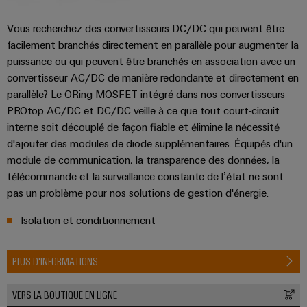
Vous recherchez des convertisseurs DC/DC qui peuvent être
facilement branchés directement en parallèle pour augmenter la
puissance ou qui peuvent être branchés en association avec un
convertisseur AC/DC de manière redondante et directement en
parallèle? Le ORing MOSFET intégré dans nos convertisseurs
Weidmüller
PROtop AC/DC et DC/DC veille à ce que tout court-circuit
Configurator
interne soit découplé de façon fiable et élimine la nécessité
Ingénierie
numérique
d'ajouter des modules de diode supplémentaires. Équipés d'un
d'un niveau
module de communication, la transparence des données, la
supérieur -
intuitive,
télécommande et la surveillance constante de l’état ne sont
simple,
pas un problème pour nos solutions de gestion d'énergie.
rapide
Isolation et conditionnement
PLUS D'INFORMATIONS
VERS LA BOUTIQUE EN LIGNE