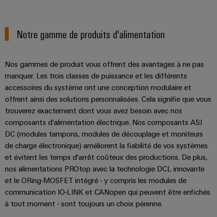
et
Plateforme
Alimentations
eShop
de
de
l'automatisation
services
Boîtiers
Interface
d'usines
Notre gamme de produits d'alimentation
industriels
électroniques
OCI
Pétrole
easyConnect
et
Protection
INTERFACE
Nos gammes de produit vous offrent des avantages à ne pas
gaz
Contrôleur
contre
EDI
manquer. Les trois classes de puissance et les différents
Sécurisation
de
la
accessoires du système ont une conception modulaire et
des
centrale
foudre
offrent ainsi des solutions personnalisées. Cela signifie que vous
fonctionnements
ALL
trouverez exactement dont vous avez besoin avec nos
électrique
avec
et
SERVICES
des
composants d'alimentation électrique. Nos composants ASI
la
solutions
DC (modules tampons, modules de découplage et moniteurs
surtension
en
de charge électronique) améliorent la fiabilité de vos systèmes
Fabricant
réseau
Boîtiers
et évitent les temps d'arrêt coûteux des productions. De plus,
pour
d'équipements
l'industrie
nos alimentations PROtop avec la technologie DCL innovante
de
des
Blocs
et le ORing-MOSFET intégré - y compris les modules de
raccordement
process
communication IO-LINK et CANopen qui peuvent être enfichés
de
du
Énergie
à tout moment - sont toujours un choix pérenne.
jonction
générateur
photovoltaïque