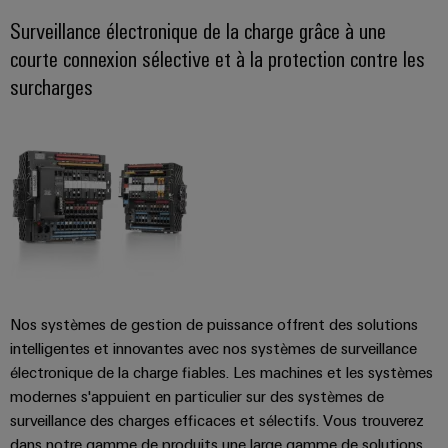
industrielle
d'énergie
Surveillance électronique de la charge grâce à une
éprouvée
Accès
courte connexion sélective et à la protection contre les
Transmission
distant
surcharges
et
distribution
Plateforme
Stabilité
de
et
services
sécurité
industriels
des
réseaux
easyConnect
modernes
de
Wireless
l'énergie
Connectivity
Traitement
Solutions
Nos systèmes de gestion de puissance offrent des solutions
de
intelligentes et innovantes avec nos systèmes de surveillance
l'eau
électronique de la charge fiables. Les machines et les systèmes
et
Workplace
modernes s'appuient en particulier sur des systèmes de
des
et
surveillance des charges efficaces et sélectifs. Vous trouverez
eaux
accessoires
dans notre gamme de produits une large gamme de solutions