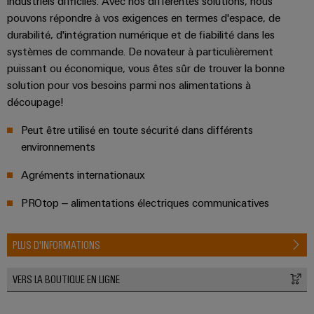
industriels difficiles. Avec nos différentes solutions, nous
Equipment
dans
d'E/S
pouvons répondre à vos exigences en termes d'espace, de
le
Manufacturer
transport
durabilité, d'intégration numérique et de fiabilité dans les
Ethernet
(OEM)
ferroviaire
systèmes de commande. De novateur à particulièrement
industriel
puissant ou économique, vous êtes sûr de trouver la bonne
Construction
Écrans
solution pour vos besoins parmi nos alimentations à
navale
tactiles
découpage!
Solutions
de
Peut être utilisé en toute sécurité dans différents
Outils
raccordement
environnements
complètes
d'ingénierie
pour
et
l'industrie
Agréments internationaux
de
maritime
PROtop – alimentations électriques communicatives
visualisation
Une
énergie
Mesure
PLUS D'INFORMATIONS
traditionnelle
d'énergie
L'avenir
VERS LA BOUTIQUE EN LIGNE
de
Weidmüller
la
IA
production