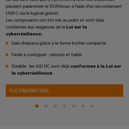
Distribution
stockage
l'énergie
Réparations
peuvent paramétrer le DURAmax à l'aide d'un raccordement
d'énergie
(ESS)
USB-C via le logiciel gratuit.
et
Réseau
Électronique
IIoT
Les composants ont été mis au point et sont déjà
pièces
de
Hydrogène
et
conformes aux exigences de la
Loi sur la
Modules
de
partenaires
L'hydrogène
logiciels
cyberrésilience.
de
comme
rechange
IIoT
d'automatisation
technologie
relais
Gain d'espace grâce à la forme boîtier compacte
et
essentielle
Cours
et
automatisation
pour
Analyse
Facile à configurer ; robuste et fiable
de
relais
la
industrielle
formation
transition
Trouvez
statiques
Durable : les ASI DC sont déjà
conformes à la Loi sur
énergétique
et
votre
Automatisation
la cyberrésilience
Amplificateurs
webinaires
partenaire
Machines
industrielle
de
pour
Solutions
PLUS D'INFORMATIONS!
IoT
pour
séparation
vos
les
industriel
et
Options
solutions
différents
convertisseurs
de
secteurs
d'IIoT
Sécurité
de
de
commande
et
industrielle
la
mesure
numérique
d'automatisation
machine