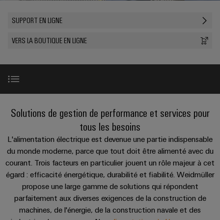
les
PUSH
raccordement
Page
Technologie
débrochables
de
Assemblage
ALL
ALL
pratique pour
solutions
SUPPORT EN LIGNE
IN
SERVICES
SERVICES
Représentants
votre
de
Weidmüller
de
Ventes
peuvent
Smart
industrie. Nos
Blocs
être
des
raccordement
câbles
innovations
VERS LA BOUTIQUE EN LIGNE
Cabinet
expérimentées.
de
Faits
pour la
ventes
PUSH-
spécifiques
ALL
Building
connectivité
Nouveautés
jonction
et
SERVICES
Société
Infrastructure
IN
industrielle.
produits
Canada
enfichables
chiffres
Service
bâtiment
IT/OT
Technique de
Sales
Microréseaux
pour
de
raccordement
Solutions
Convergence
Durabilité
pratique pour
Representatives
DC
circuit
livraison
pour
Foundations
votre
les
Points forts
imprimé
rapide
New
industrie. Nos
Solutions de gestion de performance et services pour
Académie
besoins
u-
innovations
et
Power
de
tous les besoins
spécifiques
pour la
OS
Events
connectivité
de
connecteurs
Management
Gamme de produits
Weidmüller
L'alimentation électrique est devenue une partie indispensable
industrielle.
edge
la
&
Services
pour
Solutions
du monde moderne, parce que tout doit être alimenté avec du
construction
computing
Promotions
Conformité
de
circuit
d'infrastructures
courant. Trois facteurs en particulier jouent un rôle majeur à cet
Support en ligne
Industrial
conseil
imprimé
égard : efficacité énergétique, durabilité et fiabilité. Weidmüller
5G
Weidmüller
Sites
Construction
Cybersecurity
et
propose une large gamme de solutions qui répondent
industrielle
Canada
d'armoire
Systèmes
Services
d’ingénierie
parfaitement aux diverses exigences de la construction de
Informations
at
Des
de
Single
numérique
ALL
machines, de l'énergie, de la construction navale et des
et
solutions
Weidmüller
EFC
SERVICES
coffrets