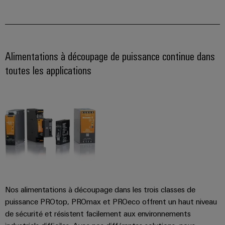
enfichables
PV
Exploiter
pour
l'énergie
Répartiteurs
circuit
solaire
de
pour
imprimé
l'efficacité
bus
et
Alimentations à découpage de puissance continue dans
des
de
connecteurs
toutes les applications
ressources
terrain
pour
Chemin
circuit
Circuit
de
imprimé
Protection
fer
Des
Services
solutions
de
modernes
Automatisation
connecteurs
et
et
numériques
pour
pour
logiciels
circuit
une
Nos alimentations à découpage dans les trois classes de
mobilité
imprimé
Commandes
respectueuse
puissance PROtop, PROmax et PROeco offrent un haut niveau
du
Original
de sécurité et résistent facilement aux environnements
Systèmes
climat