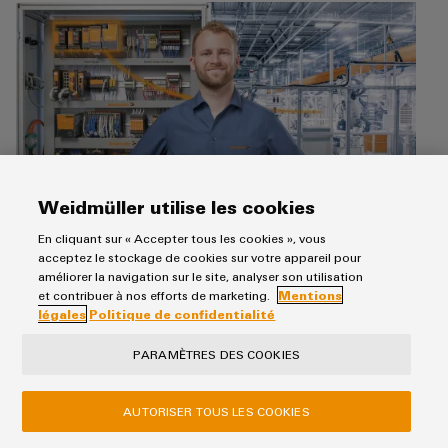
Weidmüller utilise les cookies
Construction de machines ou d'installations
En cliquant sur « Accepter tous les cookies », vous
acceptez le stockage de cookies sur votre appareil pour
Nous avons la solution à haute performance spécifique à
améliorer la navigation sur le site, analyser son utilisation
l’industrie pour vous. Que ce soit, par exemple, des modules
et contribuer à nos efforts de marketing.
Mentions
tampons pour les systèmes en fonctionnement permanent
légales
Politique de confidentialité
ou notre système de surveillance de chargement
maxGUARD pour les outils de machine. Des performances
PARAMÈTRES DES COOKIES
toujours sur mesure.
AUTORISER TOUS LES COOKIES