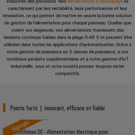
Pair
industries des processus. Nos
alimentations à découpage
se
pour
certificats
Complément parfait
Configurator
2026
Conseils
et
relever
caractérisent par leur rentabilité, leurs performances et leur
Ethernet
de
Ingénierie
les
en
composants
innovation, ce qui permet de mettre en œuvre la bonne solution
numérique
Promotions
gestion
défis
d'un niveau
Services
matière
de gestion de l'alimentation pour chaque panneau. Quelles que
de
supérieur -
and
Systèmes
de
soient vos exigences, nos alimentations fournissent des
intuitive,
la
Orange
Armoire
Campaigns
simple,
d'entrée
construction
tensions continues fiables dans la plage 5-48 V et peuvent être
connectivité
Mag
et
Applications
rapide
d'armoire
de
utilisées dans toutes les applications d'automatisation. Grâce à
Weidmüller
|
terrain
Ingénierie
câbles
Configurator
notre gestion de puissance en 3 classes de puissance, à nos
Centre
Magazine
Téléchargements
numérique
et
nombreux produits supplémentaires et à notre gamme d'IoT
Ingénierie
Câblage
de
client
numérique
industrielle, vous et votre société pouvez toujours rester
composants
d'installation
données
d'un niveau
Weidmüller
compétitifs.
supérieur -
Ressources
Contact | Conseil
Solutions
intuitive,
Configurator
Câbles
Smart
et
humaines
simple,
de
produits
Armoire
rapide
Services
pour
raccordement,
Notre
de
les
de
câbles
direction
distribution
centres
Points forts | innovant, efficace et fiable
connecteurs
de
patch
Building
pour
Carrière
données
et
Highlight
:
circuit
Mesurage
câbles
efficaces,
ASI DURAmax DC - Alimentation électrique pour
imprimé
intelligente
fiables,