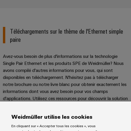
Téléchargements sur le thème de l'Ethernet simple
paire
Avez-vous besoin de plus d'informations sur la technologie
Single Pair Ethernet et les produits SPE de Weidmüller? Nous
avons compilé d'autres informations pour vous, qui sont
disponibles en téléchargement. N'hésitez pas à télécharger
notre brochure ou notre livre blanc pour obtenir exactement les
informations dont vous avez besoin pour vos champs
d'applications. Utilisez ces ressources pour découvrir la solution
Ethernet simple paire adaptée à vos besoins individuels.
Weidmüller utilise les cookies
En cliquant sur « Accepter tous les cookies », vous