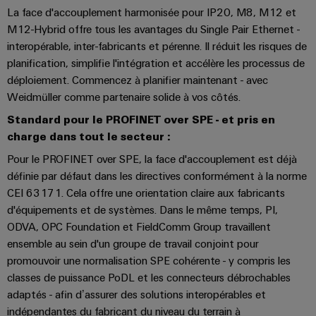
usées
La face d'accouplement harmonisée pour IP20, M8, M12 et
Outils
Solutions
M12-Hybrid offre tous les avantages du Single Pair Ethernet -
pour
interopérable, inter-fabricants et pérenne. Il réduit les risques de
Machines
l'industrie
planification, simplifie l'intégration et accélère les processus de
de
automatiques
déploiement. Commencez à planifier maintenant - avec
l'eau
et
Weidmüller comme partenaire solide à vos côtés.
Logiciels
des
Standard pour le PROFINET over SPE - et pris en
eaux
Repérages
usées
charge dans tout le secteur :
Pour le PROFINET over SPE, la face d'accouplement est déjà
Imprimantes
Énergie
définie par défaut dans les directives conformément à la norme
industrielles
éolienne
CEI 63171. Cela offre une orientation claire aux fabricants
Excellence
Éclairage
d'équipements et de systèmes. Dans le même temps, PI,
opérationnelle
dans
industriel
ODVA, OPC Foundation et FieldComm Group travaillent
le
ensemble au sein d'un groupe de travail conjoint pour
domaine
Infrastructure
promouvoir une normalisation SPE cohérente - y compris les
de
de
classes de puissance PoDL et les connecteurs débrochables
l'énergie
éolienne
l'armoire
adaptés - afin d’assurer des solutions interopérables et
de
indépendantes du fabricant du niveau du terrain à