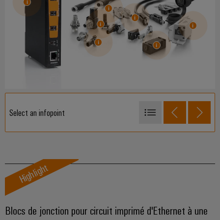
Select an infopoint
Prise de raccordement mâle IP20 accessible
Prises IP20
Câble patch
Highlight
ALVÉOLES DE TEST IP67
Adaptateur
Blocs de jonction pour circuit imprimé d'Ethernet à une
Interrupteurs non administrables SPE