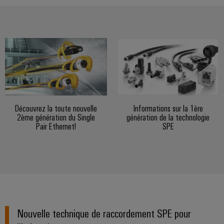
Equipment
dans
d'E/S
le
Manufacturer
transport
Ethernet
(OEM)
ferroviaire
industriel
Construction
Écrans
navale
tactiles
Solutions
de
Outils
raccordement
complètes
d'ingénierie
Découvrez la toute nouvelle
Informations sur la 1ère
pour
2ème génération du Single
génération de la technologie
et
l'industrie
Pair Ethernet!
SPE
de
maritime
visualisation
Une
énergie
Mesure
traditionnelle
d'énergie
L'avenir
de
Weidmüller
la
Nouvelle technique de raccordement SPE pour
IA
production