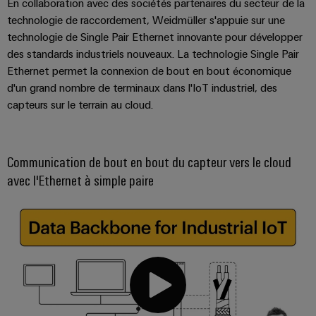
En collaboration avec des sociétés partenaires du secteur de la
Presse
Modules
évolutifs
Services
technologie de raccordement, Weidmüller s'appuie sur une
Weidmüller
de
Fabricants
technologie de Single Pair Ethernet innovante pour développer
de
Nouvelles
Configurator
câblage
d'équipements
des standards industriels nouveaux. La technologie Single Pair
laboratoire
locales
API
Solutions
Ethernet permet la connexion de bout en bout économique
Solutions
et
de
Actualité
d'un grand nombre de terminaux dans l'IoT industriel, des
Workplace
technique
solutions
de
capteurs sur le terrain au cloud.
Support
de
de
l'entreprise
raccordement
migration
innovantes
Support
Systèmes
pour
Actualité
technique
Communication de bout en bout du capteur vers le cloud
et
les
Interfaces
Presse
avec l'Ethernet à simple paire
appareils
solutions
d'accès
PSIRT
Contact
Stockage
Automatisation
Boîtiers
Données
Presse
d'énergie
décentralisée
de
techniques
Solutions
distribution
et
Solutions
Catalogues
produits
Nos
de
pour
Marshalling
produits
partenaires
gestion
systèmes
Solutions
techniques
de
de