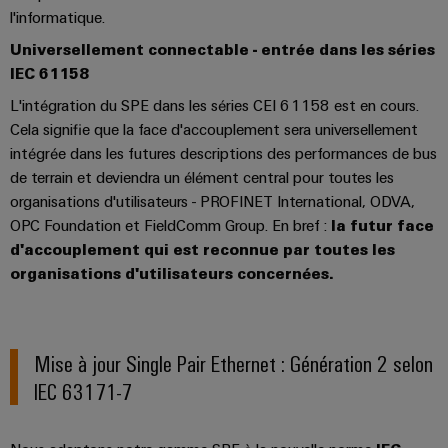
l'informatique.
distribution
Universellement connectable - entrée dans les séries
IEC 61158
Service
L'intégration du SPE dans les séries CEI 61158 est en cours.
d'assemblage
Cela signifie que la face d'accouplement sera universellement
intégrée dans les futures descriptions des performances de bus
Rails
de terrain et deviendra un élément central pour toutes les
de
organisations d'utilisateurs - PROFINET International, ODVA,
raccordement
OPC Foundation et FieldComm Group. En bref :
la futur face
équipés
d'accouplement qui est reconnue par toutes les
organisations d'utilisateurs concernées.
Boîtiers
modifiés
et
Mise à jour Single Pair Ethernet : Génération 2 selon
équipés
IEC 63171-7
Assemblage
de