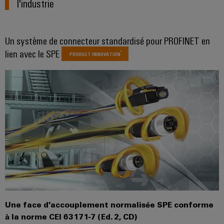
l'industrie
industrielle
d'énergie
éprouvée
Accès
Transmission
distant
Un système de connecteur standardisé pour PROFINET en
et
lien avec le SPE
PRODUCT INNOVATION
distribution
Plateforme
Stabilité
de
et
services
sécurité
industriels
des
réseaux
easyConnect
modernes
de
Wireless
l'énergie
Connectivity
Traitement
Solutions
de
l'eau
et
Workplace
Une face d'accouplement normalisée SPE conforme
des
et
à la norme CEI 63171-7 (Ed. 2, CD)
eaux
accessoires