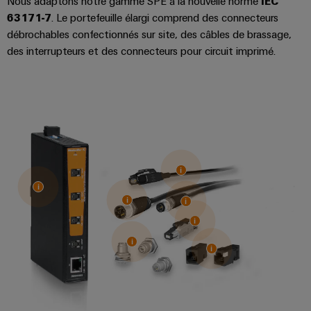
Nous adaptons notre gamme SPE à la nouvelle norme
IEC
câbles
63171-7
. Le portefeuille élargi comprend des connecteurs
spécifiques
débrochables confectionnés sur site, des câbles de brassage,
des interrupteurs et des connecteurs pour circuit imprimé.
Nouveautés
produits
Technique de
raccordement
pratique pour
votre
industrie. Nos
innovations
pour la
connectivité
industrielle.