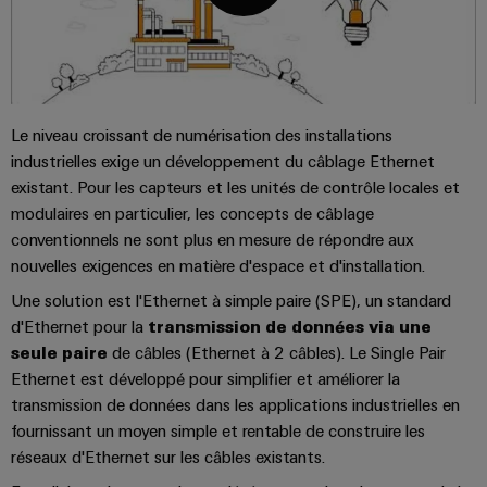
Pair
pour
certificats
Avantages
Configurator
2026
Conseils
et
relever
Ethernet
de
Ingénierie
les
en
composants
numérique
Promotions
gestion
défis
d'un niveau
FAQ
matière
de
supérieur -
and
Systèmes
de
intuitive,
la
Orange
Armoire
Campaigns
simple,
d'entrée
construction
Le niveau croissant de numérisation des installations
connectivité
Mag
et
Services
rapide
d'armoire
de
industrielles exige un développement du câblage Ethernet
Weidmüller
|
terrain
Ingénierie
câbles
Configurator
existant. Pour les capteurs et les unités de contrôle locales et
Centre
Magazine
Téléchargements
numérique
et
Ingénierie
modulaires en particulier, les concepts de câblage
Câblage
de
client
numérique
conventionnels ne sont plus en mesure de répondre aux
composants
d'installation
données
d'un niveau
Weidmüller
supérieur -
nouvelles exigences en matière d'espace et d'installation.
Ressources
Compléments parfaits
Solutions
intuitive,
Configurator
Câbles
Smart
et
humaines
simple,
Une solution est l'Ethernet à simple paire (SPE), un standard
de
produits
Armoire
rapide
d'Ethernet pour la
transmission de données via une
Services
pour
raccordement,
Notre
de
seule paire
de câbles (Ethernet à 2 câbles). Le Single Pair
les
de
câbles
direction
distribution
centres
Ethernet est développé pour simplifier et améliorer la
connecteurs
de
patch
Building
transmission de données dans les applications industrielles en
pour
Carrière
données
et
fournissant un moyen simple et rentable de construire les
:
circuit
Mesurage
câbles
réseaux d'Ethernet sur les câbles existants.
efficaces,
imprimé
intelligente
fiables,