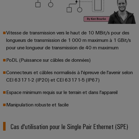
Distribution
stockage
l'énergie
Réparations
d'énergie
(ESS)
et
Réseau
Électronique
IIoT
pièces
de
Hydrogène
et
Modules
de
partenaires
L'hydrogène
Vitesse de transmission vers le haut de 10 MBit/s pour des
logiciels
de
comme
rechange
IIoT
longueurs de transmission de 1 000 m maximum à 1 GBit/s
d'automatisation
technologie
relais
et
pour une longueur de transmission de 40 m maximum
essentielle
Cours
et
automatisation
pour
Analyse
de
PoDL (Puissance sur câbles de données)
relais
la
industrielle
formation
transition
Trouvez
statiques
Connecteurs et câbles normalisés à l'épreuve de l'avenir selon
énergétique
et
votre
Automatisation
CEI 63171-2 (IP20) et CEI 63171-5 (IP67)
Amplificateurs
webinaires
partenaire
Machines
industrielle
de
pour
Espace minimum requis sur le terrain et dans l'appareil
Solutions
IoT
pour
séparation
vos
les
Manipulation robuste et facile
industriel
et
Options
solutions
différents
convertisseurs
de
secteurs
d'IIoT
Sécurité
de
de
commande
et
Cas d'utilisation pour le Single Pair Ethernet (SPE)
industrielle
la
mesure
numérique
d'automatisation
machine