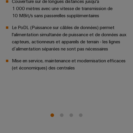
enfichables
Couverture sur de longues distances jusqu'à
PV
Exploiter
pour
1 000 mètres avec une vitesse de transmission de
l'énergie
Répartiteurs
10 MBit/s sans passerelles supplémentaires
circuit
solaire
de
pour
imprimé
Le PoDL (Puissance sur câbles de données) permet
l'efficacité
bus
et
des
l'alimentation simultanée de puissance et de données aux
de
connecteurs
ressources
capteurs, actionneurs et appareils de terrain - les lignes
terrain
pour
d’alimentation séparées ne sont pas nécessaires
Chemin
circuit
Circuit
de
Mise en service, maintenance et modernisation efficaces
imprimé
Protection
fer
(et économiques) des centrales
Des
Services
solutions
de
modernes
Automatisation
connecteurs
et
et
numériques
pour
pour
logiciels
circuit
une
mobilité
imprimé
Commandes
respectueuse
du
Original
Systèmes
climat