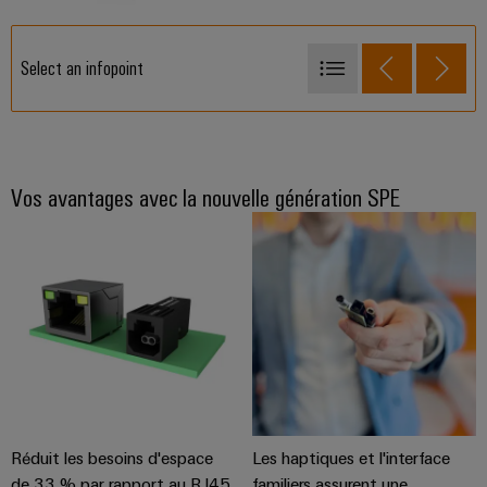
Select an infopoint
ALVÉOLES DE TEST IP67
Prises IP20
Weidmüller
Configurator
Prise de raccordement mâle IP20 accessible
Vos avantages avec la nouvelle génération SPE
Ingénierie
numérique
Hybride IP67
d'un niveau
supérieur -
Câble patch
intuitive,
simple,
Interrupteurs non administrables SPE
rapide
Câble patch
Réduit les besoins d'espace
Les haptiques et l'interface
de 33 % par rapport au RJ45
familiers assurent une