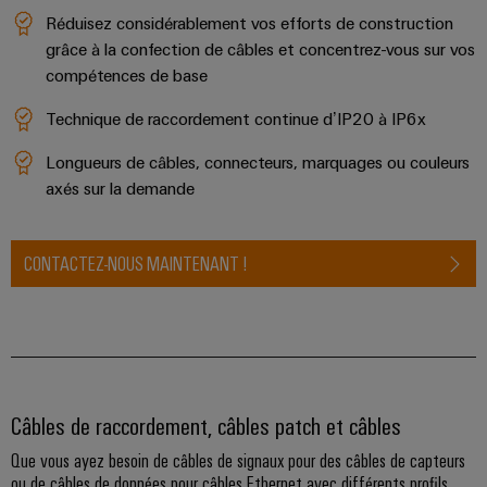
Equipment
dans
d'E/S
Réduisez considérablement vos efforts de construction
le
Manufacturer
grâce à la confection de câbles et concentrez-vous sur vos
transport
Ethernet
(OEM)
ferroviaire
compétences de base
industriel
Construction
Technique de raccordement continue d’IP20 à IP6x
Écrans
navale
tactiles
Longueurs de câbles, connecteurs, marquages ou couleurs
Solutions
de
axés sur la demande
Outils
raccordement
complètes
d'ingénierie
pour
et
CONTACTEZ-NOUS MAINTENANT !
l'industrie
de
maritime
visualisation
Une
énergie
Mesure
traditionnelle
d'énergie
L'avenir
Câbles de raccordement, câbles patch et câbles
de
Weidmüller
la
Que vous ayez besoin de câbles de signaux pour des câbles de capteurs
IA
production
ou de câbles de données pour câbles Ethernet avec différents profils