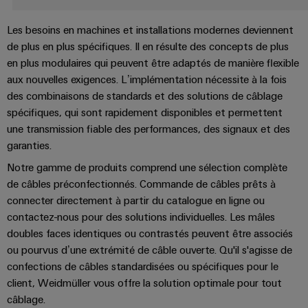
Pair
pour
certificats
Configurator
2026
Conseils
et
relever
Ethernet
de
Ingénierie
Les besoins en machines et installations modernes deviennent
les
en
composants
numérique
Promotions
gestion
défis
d'un niveau
de plus en plus spécifiques. Il en résulte des concepts de plus
matière
de
supérieur -
and
Systèmes
en plus modulaires qui peuvent être adaptés de manière flexible
de
intuitive,
la
Orange
Armoire
Campaigns
simple,
aux nouvelles exigences. L’implémentation nécessite à la fois
d'entrée
construction
connectivité
Mag
et
rapide
d'armoire
des combinaisons de standards et des solutions de câblage
de
Weidmüller
|
terrain
spécifiques, qui sont rapidement disponibles et permettent
Ingénierie
câbles
Configurator
Centre
Magazine
une transmission fiable des performances, des signaux et des
numérique
et
Ingénierie
Câblage
de
client
numérique
garanties.
composants
d'installation
données
d'un niveau
Weidmüller
supérieur -
Notre gamme de produits comprend une sélection complète
Ressources
Solutions
intuitive,
Configurator
Câbles
Smart
de câbles préconfectionnés. Commande de câbles prêts à
et
humaines
simple,
de
produits
Armoire
rapide
connecter directement à partir du catalogue en ligne ou
Services
pour
raccordement,
contactez-nous pour des solutions individuelles. Les mâles
Notre
de
les
de
doubles faces identiques ou contrastés peuvent être associés
câbles
direction
distribution
centres
connecteurs
ou pourvus d’une extrémité de câble ouverte. Qu'il s'agisse de
de
patch
Building
pour
Carrière
données
confections de câbles standardisées ou spécifiques pour le
et
:
circuit
Mesurage
client, Weidmüller vous offre la solution optimale pour tout
câbles
efficaces,
imprimé
câblage.
intelligente
fiables,