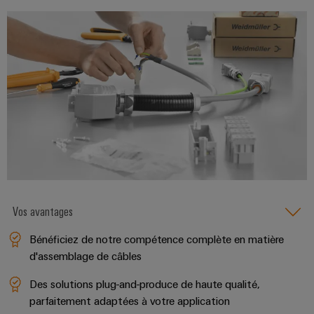
enfichables
PV
Exploiter
pour
l'énergie
Répartiteurs
circuit
solaire
de
pour
imprimé
l'efficacité
bus
et
des
de
connecteurs
ressources
terrain
pour
Chemin
circuit
Circuit
de
imprimé
Protection
fer
Des
Services
solutions
de
modernes
Automatisation
Vos avantages
connecteurs
et
et
numériques
pour
Bénéficiez de notre compétence complète en matière
pour
logiciels
circuit
une
d'assemblage de câbles
mobilité
imprimé
Commandes
respectueuse
Des solutions plug-and-produce de haute qualité,
du
Original
parfaitement adaptées à votre application
Systèmes
climat