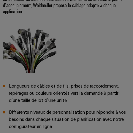
industrielle
d'énergie
d’accouplement, Weidmüller propose le câblage adapté à chaque
éprouvée
application.
Accès
Transmission
distant
et
distribution
Plateforme
Stabilité
de
et
services
sécurité
industriels
des
réseaux
easyConnect
modernes
de
Wireless
l'énergie
Connectivity
Longueurs de câbles et de fils, prises de raccordement,
Traitement
Solutions
repérages ou couleurs orientés vers la demande à partir
de
d’une taille de lot d’une unité
l'eau
Différents niveaux de personnalisation pour répondre à vos
et
Workplace
besoins dans chaque situation de planification avec notre
des
et
configurateur en ligne
eaux
accessoires