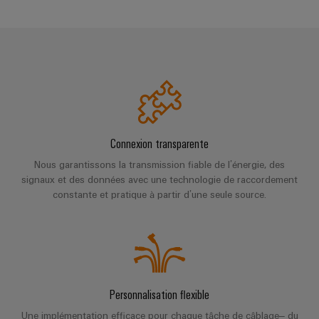
Presse
Modules
évolutifs
Services
Weidmüller
de
Fabricants
de
Nouvelles
Configurator
câblage
d'équipements
laboratoire
locales
API
Solutions
Solutions
et
de
Actualité
Workplace
technique
solutions
de
Support
de
de
l'entreprise
raccordement
migration
innovantes
Support
Systèmes
Connexion transparente
pour
Actualité
technique
et
Nous garantissons la transmission fiable de l’énergie, des
les
Interfaces
Presse
appareils
solutions
signaux et des données avec une technologie de raccordement
d'accès
PSIRT
constante et pratique à partir d’une seule source.
Contact
Stockage
Automatisation
Boîtiers
Données
Presse
d'énergie
décentralisée
de
techniques
Solutions
distribution
et
Solutions
Catalogues
produits
Nos
de
pour
Marshalling
produits
partenaires
Personnalisation flexible
gestion
systèmes
Solutions
techniques
de
de
Une implémentation efficace pour chaque tâche de câblage– du