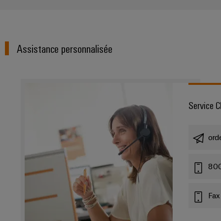
Assistance personnalisée
Service C
ord
80
Fax