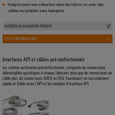
usées
Adapté pour une utilisation dans les robots et avec des
Outils
Solutions
câbles recyclables sans halogène
pour
Machines
l'industrie
de
automatiques
ACCÉDER AU CATALOGUE PRODUIT
l'eau
et
Logiciels
PLUS D’INFORMATIONS
des
eaux
Repérages
usées
Interfaces API et câbles pré-confectionnés
Imprimantes
Énergie
industrielles
éolienne
Les cordons automates préconfectionnés, composés de connecteurs
Excellence
débrochables spécifiques à chaque fabricant ainsi que de connecteurs de
Éclairage
opérationnelle
câble plat, de connecteurs SUB-D ou RSV, fournissent un raccordement
dans
industriel
rapide et fiable entre l’API et les modules d’interface API.
le
domaine
Infrastructure
de
de
l'énergie
éolienne
l'armoire
de