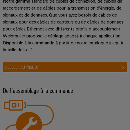
Notre gamme standard de câbles de connexion, de câbles de
raccordement et de câbles pour la transmission d'énergie, de
signaux et de données. Que vous ayez besoin de câbles de
signaux pour des câbles de capteurs ou de câbles de données
pour câbles Ethernet avec différents profils d’accouplement,
Weidmüller propose le câblage adapté à chaque application.
Weidmüller
Disponible à la commande à partir de notre catalogue jusqu’à
Configurator
la taille de lot 1.
Ingénierie
numérique
d'un niveau
ACCEDER AU PRODUIT
supérieur -
intuitive,
simple,
rapide
De l’assemblage à la commande