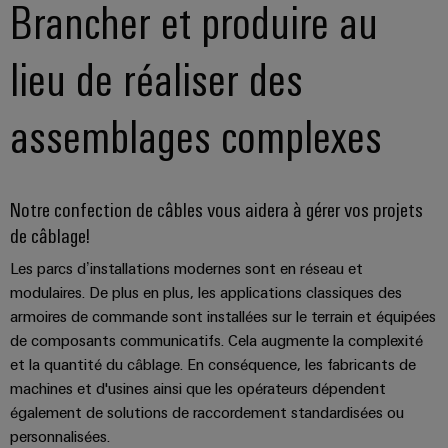
et
Brancher et produire au
Plateforme
Alimentations
eShop
de
de
l'automatisation
services
Boîtiers
Interface
d'usines
lieu de réaliser des
industriels
électroniques
OCI
Pétrole
easyConnect
assemblages complexes
et
Protection
INTERFACE
gaz
Contrôleur
contre
EDI
Sécurisation
de
la
des
centrale
foudre
Notre confection de câbles vous aidera à gérer vos projets
fonctionnements
ALL
électrique
avec
et
SERVICES
de câblage!
des
la
solutions
Les parcs d’installations modernes sont en réseau et
surtension
en
modulaires. De plus en plus, les applications classiques des
Fabricant
réseau
armoires de commande sont installées sur le terrain et équipées
Boîtiers
pour
d'équipements
de composants communicatifs. Cela augmente la complexité
l'industrie
de
des
et la quantité du câblage. En conséquence, les fabricants de
Blocs
raccordement
process
machines et d'usines ainsi que les opérateurs dépendent
de
du
également de solutions de raccordement standardisées ou
Énergie
jonction
générateur
personnalisées.
photovoltaïque