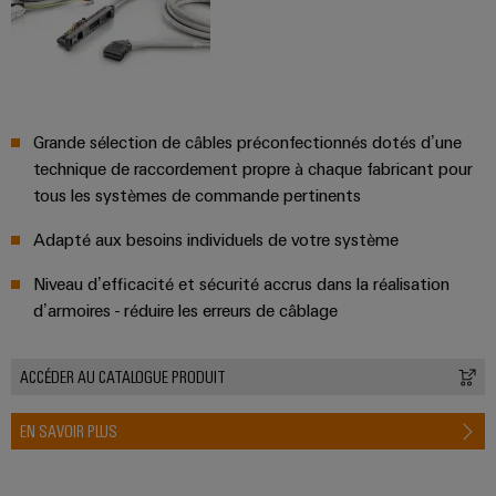
distribution
Service
d'assemblage
Grande sélection de câbles préconfectionnés dotés d’une
technique de raccordement propre à chaque fabricant pour
Rails
tous les systèmes de commande pertinents
de
raccordement
Adapté aux besoins individuels de votre système
équipés
Niveau d’efficacité et sécurité accrus dans la réalisation
d’armoires - réduire les erreurs de câblage
Boîtiers
modifiés
et
ACCÉDER AU CATALOGUE PRODUIT
équipés
EN SAVOIR PLUS
Assemblage
de