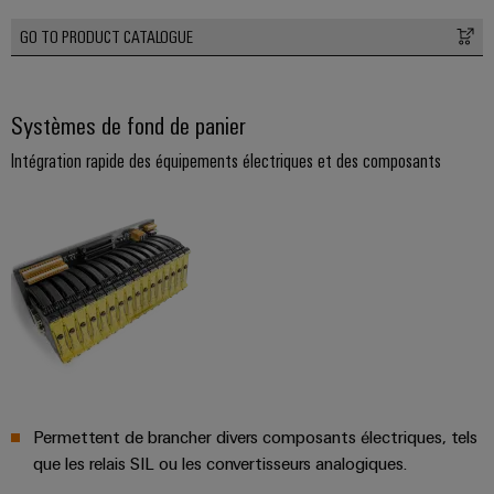
câbles
spécifiques
GO TO PRODUCT CATALOGUE
Nouveautés
Systèmes de fond de panier
produits
Intégration rapide des équipements électriques et des composants
Technique de
raccordement
pratique pour
votre
industrie. Nos
innovations
pour la
connectivité
industrielle.
Permettent de brancher divers composants électriques, tels
que les relais SIL ou les convertisseurs analogiques.