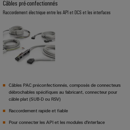
Câbles pré-confectionnés
distribution
Raccordement électrique entre les API et DCS et les interfaces
Service
d'assemblage
Rails
de
raccordement
équipés
Boîtiers
Câbles PAC préconfectionnés, composés de connecteurs
modifiés
débrochables spécifiques au fabricant, connecteur pour
et
câble plat (SUB-D ou RSV)
équipés
Raccordement rapide et fiable
Assemblage
Pour connecter les API et les modules d'interface
de