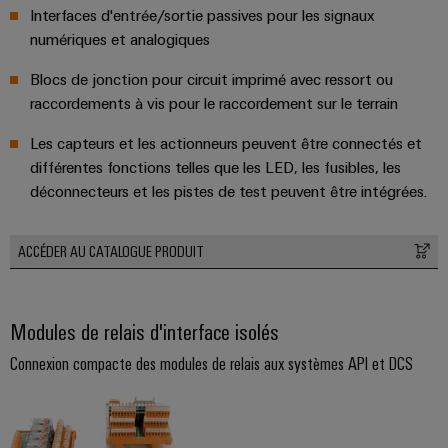
industrielle
d'énergie
Interfaces d'entrée/sortie passives pour les signaux
éprouvée
numériques et analogiques
Accès
Transmission
distant
Blocs de jonction pour circuit imprimé avec ressort ou
et
raccordements à vis pour le raccordement sur le terrain
distribution
Plateforme
Stabilité
de
Les capteurs et les actionneurs peuvent être connectés et
et
services
différentes fonctions telles que les LED, les fusibles, les
sécurité
déconnecteurs et les pistes de test peuvent être intégrées.
industriels
des
réseaux
easyConnect
modernes
ACCÉDER AU CATALOGUE PRODUIT
de
Wireless
l'énergie
Connectivity
Traitement
Solutions
Modules de relais d'interface isolés
de
l'eau
Connexion compacte des modules de relais aux systèmes API et DCS
et
Workplace
des
et
eaux
accessoires