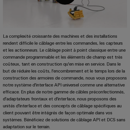
Pair
pour
certificats
Configurator
2026
Conseils
et
relever
Ethernet
de
Ingénierie
les
en
composants
numérique
Promotions
gestion
défis
d'un niveau
matière
de
supérieur -
and
Systèmes
de
intuitive,
la
Orange
Armoire
Campaigns
simple,
d'entrée
construction
La complexité croissante des machines et des installations
connectivité
Mag
et
rapide
d'armoire
de
rendent difficile le câblage entre les commandes, les capteurs
Weidmüller
|
terrain
Ingénierie
câbles
Configurator
et les actionneurs. Le câblage point à point classique entre une
Centre
Magazine
numérique
et
Ingénierie
commande programmable et les éléments de champ est très
Câblage
de
client
numérique
coûteux, tant en construction qu'en mise en service. Dans le
composants
d'installation
données
d'un niveau
Weidmüller
supérieur -
but de réduire les coûts, l'encombrement et le temps lors de la
Ressources
Solutions
intuitive,
Configurator
Câbles
Smart
construction des armoires de commande, nous vous proposons
et
humaines
simple,
de
produits
Armoire
rapide
notre système d'interface API universel comme une alternative
Services
pour
raccordement,
efficace. En plus de notre gamme de câbles préconfectionnés,
Notre
de
les
de
d'adaptateurs frontaux et d'interface, nous proposons des
câbles
direction
distribution
centres
connecteurs
unités d'interface et des concepts de câblage spécifiques au
de
patch
Building
pour
Carrière
données
client pouvant être intégrés de façon optimale dans vos
et
:
circuit
Mesurage
systèmes. Bénéficiez de solutions de câblage API et DCS sans
câbles
efficaces,
imprimé
adaptation sur le terrain.
intelligente
fiables,