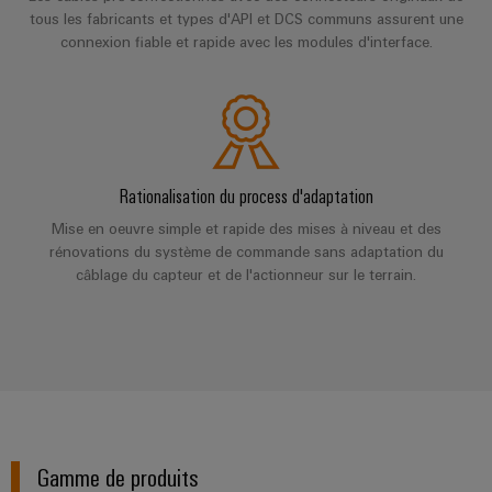
Distribution
stockage
tous les fabricants et types d'API et DCS communs assurent une
l'énergie
Réparations
d'énergie
connexion fiable et rapide avec les modules d'interface.
(ESS)
et
Réseau
Électronique
IIoT
pièces
de
Hydrogène
et
Modules
de
partenaires
L'hydrogène
logiciels
de
comme
rechange
IIoT
d'automatisation
technologie
relais
et
essentielle
Cours
et
automatisation
Rationalisation du process d'adaptation
pour
Analyse
de
relais
la
industrielle
Mise en oeuvre simple et rapide des mises à niveau et des
formation
transition
Trouvez
statiques
rénovations du système de commande sans adaptation du
énergétique
et
votre
Automatisation
câblage du capteur et de l'actionneur sur le terrain.
Amplificateurs
webinaires
partenaire
Machines
industrielle
de
pour
Solutions
IoT
pour
séparation
vos
les
industriel
et
Options
solutions
différents
convertisseurs
de
secteurs
d'IIoT
Sécurité
de
de
commande
et
industrielle
la
mesure
numérique
d'automatisation
Gamme de produits
machine