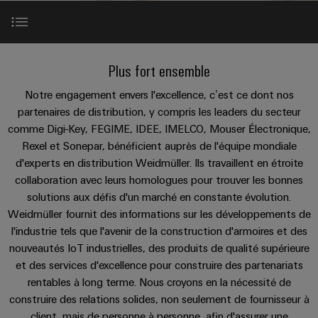
les
PUSH
raccordement
Page
Technologie
débrochables
de
Assemblage
ALL
ALL
pratique pour
solutions
IN
SERVICES
SERVICES
Représentants
votre
de
Weidmüller
de
Ventes
peuvent
Smart
industrie. Nos
Blocs
être
des
raccordement
câbles
innovations
Cabinet
Programme Partenaire Weidmüller Distribution PRO
expérimentées.
de
Faits
Plus fort ensemble
pour la
ventes
PUSH-
spécifiques
ALL
Building
connectivité
Nouveautés
jonction
et
SERVICES
Société
Infrastructure
IN
industrielle.
Notre engagement envers l'excellence, c’est ce dont nos
produits
Canada
enfichables
chiffres
Service
Réseau mondial
bâtiment
IT/OT
partenaires de distribution, y compris les leaders du secteur
Technique de
Sales
Microréseaux
pour
de
raccordement
Solutions
Convergence
comme Digi-Key, FEGIME, IDEE, IMELCO, Mouser Électronique,
Durabilité
pratique pour
Representatives
DC
circuit
livraison
pour
Foundations
Rexel et Sonepar, bénéficient auprès de l'équipe mondiale
votre
Blog Distribution
les
imprimé
rapide
industrie. Nos
Académie
d'experts en distribution Weidmüller. Ils travaillent en étroite
besoins
u-
innovations
et
Power
de
collaboration avec leurs homologues pour trouver les bonnes
spécifiques
pour la
OS
Events
connectivité
de
connecteurs
Management
solutions aux défis d'un marché en constante évolution.
Weidmüller
industrielle.
edge
la
&
Services
pour
Solutions
Weidmüller fournit des informations sur les développements de
construction
computing
Promotions
Conformité
de
circuit
l'industrie tels que l'avenir de la construction d'armoires et des
d'infrastructures
Industrial
conseil
nouveautés IoT industrielles, des produits de qualité supérieure
imprimé
5G
Weidmüller
Sites
Construction
Cybersecurity
et des services d'excellence pour construire des partenariats
et
industrielle
Canada
d'armoire
Systèmes
rentables à long terme. Nous croyons en la nécessité de
d’ingénierie
Informations
at
Des
de
construire des relations solides, non seulement de fournisseur à
Single
numérique
ALL
et
solutions
Weidmüller
EFC
SERVICES
coffrets
client, mais de personne à personne, afin d'assurer une