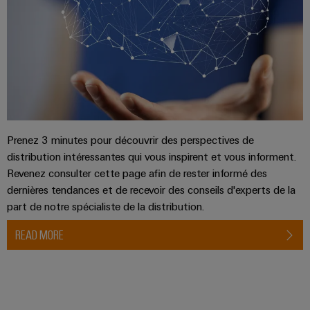
Equipment
dans
d'E/S
le
Manufacturer
transport
Ethernet
(OEM)
ferroviaire
industriel
Construction
Écrans
navale
tactiles
Solutions
de
Outils
raccordement
Prenez 3 minutes pour découvrir des perspectives de
complètes
d'ingénierie
distribution intéressantes qui vous inspirent et vous informent.
pour
et
l'industrie
Revenez consulter cette page afin de rester informé des
de
maritime
dernières tendances et de recevoir des conseils d'experts de la
visualisation
part de notre spécialiste de la distribution.
Une
énergie
Mesure
READ MORE
traditionnelle
d'énergie
L'avenir
de
Weidmüller
la
IA
production