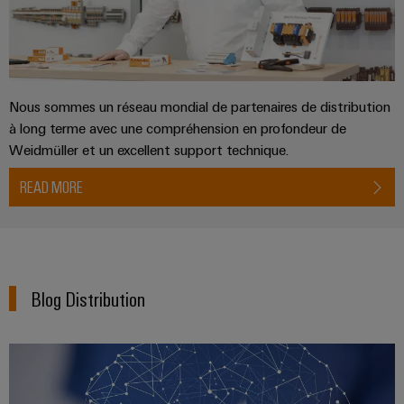
enfichables
PV
Exploiter
pour
l'énergie
Répartiteurs
circuit
solaire
de
pour
imprimé
l'efficacité
bus
et
des
Nous sommes un réseau mondial de partenaires de distribution
de
connecteurs
ressources
à long terme avec une compréhension en profondeur de
terrain
pour
Weidmüller et un excellent support technique.
Chemin
circuit
Circuit
de
READ MORE
imprimé
Protection
fer
Des
Services
solutions
de
modernes
Automatisation
connecteurs
et
et
numériques
Blog Distribution
pour
pour
logiciels
circuit
une
mobilité
imprimé
Commandes
respectueuse
du
Original
Systèmes
climat