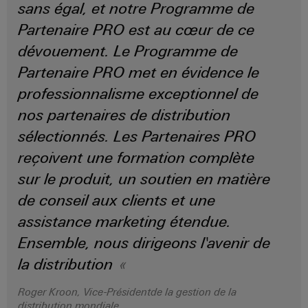
Distribution
stockage
sans égal, et notre Programme de
l'énergie
Réparations
d'énergie
Partenaire PRO est au cœur de ce
(ESS)
et
Réseau
Électronique
IIoT
dévouement.​ Le Programme de
pièces
de
Hydrogène
et
Modules
de
partenaires
Partenaire PRO met en évidence le
L'hydrogène
logiciels
de
comme
rechange
IIoT
professionnalisme exceptionnel de
d'automatisation
technologie
relais
et
nos partenaires de distribution
essentielle
Cours
et
automatisation
pour
Analyse
de
sélectionnés. Les Partenaires PRO
relais
la
industrielle
formation
transition
Trouvez
reçoivent une formation complète
statiques
énergétique
et
votre
Automatisation
sur le produit, un soutien en matière
Amplificateurs
webinaires
partenaire
Machines
industrielle
de conseil aux clients et une
de
pour
Solutions
assistance marketing étendue.
IoT
pour
séparation
vos
les
industriel
et
Options
Ensemble, nous dirigeons l'avenir de
solutions
différents
convertisseurs
de
secteurs
d'IIoT
la distribution ​
Sécurité
de
de
commande
et
industrielle
la
mesure
numérique
Roger Kroon, Vice-Présidentde la gestion de la
d'automatisation
machine
distribution mondiale