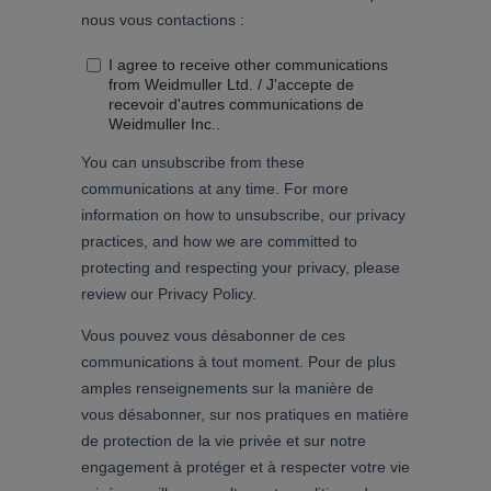
Weidmüller
Configurator
Ingénierie
numérique
d'un niveau
supérieur -
intuitive,
simple,
rapide