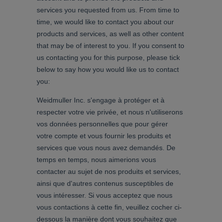
câbles
spécifiques
Nouveautés
produits
Technique de
raccordement
pratique pour
votre
industrie. Nos
innovations
pour la
connectivité
industrielle.