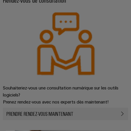
usées
Outils
Solutions
pour
Machines
l'industrie
de
automatiques
l'eau
et
Logiciels
des
eaux
Repérages
usées
Imprimantes
Énergie
industrielles
éolienne
Excellence
Éclairage
opérationnelle
Souhaiteriez-vous une consultation numérique sur les outils
dans
industriel
logiciels?
le
Prenez rendez-vous avec nos experts dès maintenant!
domaine
Infrastructure
de
PRENDRE RENDEZ-VOUS MAINTENANT
de
l'énergie
éolienne
l'armoire
de