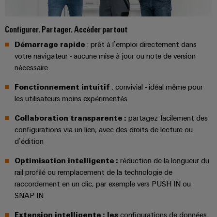
Presse
Modules
évolutifs
Services
Weidmüller
de
Fabricants
de
Nouvelles
Configurator
Configurer. Partager. Accéder partout
câblage
d'équipements
laboratoire
locales
API
Démarrage rapide
: prêt à l’emploi directement dans
Solutions
Solutions
votre navigateur - aucune mise à jour ou note de version
et
de
Actualité
Workplace
technique
nécessaire
solutions
de
Support
de
de
l'entreprise
raccordement
Fonctionnement intuitif
: convivial - idéal même pour
migration
innovantes
Support
Systèmes
les utilisateurs moins expérimentés
pour
Actualité
technique
et
les
Interfaces
Presse
Collaboration transparente :
partagez facilement des
appareils
solutions
d'accès
PSIRT
configurations via un lien, avec des droits de lecture ou
Contact
Stockage
d’édition
Automatisation
Boîtiers
Données
Presse
d'énergie
décentralisée
de
techniques
Optimisation intelligente :
réduction de la longueur du
Solutions
rail profilé ou remplacement de la technologie de
distribution
et
Solutions
Catalogues
produits
raccordement en un clic, par exemple vers PUSH IN ou
Nos
de
pour
Marshalling
produits
SNAP IN
partenaires
gestion
systèmes
Solutions
techniques
de
de
Extension intelligente : les
configurations de données