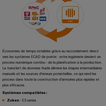
Equipment
dans
d'E/S
le
Manufacturer
transport
Ethernet
(OEM)
ferroviaire
industriel
Construction
Écrans
navale
tactiles
Solutions
de
Outils
raccordement
complètes
d'ingénierie
Économies de temps notables grâce au raccordement direct
pour
et
vers les systèmes ECAD de pointe : votre ingénierie devient un
l'industrie
process numérique continu - de la planification à la production.
de
maritime
Le transfert de données fluide élimine les étapes intermédiaires
visualisation
Une
manuels et les sources d'erreurs potentielles, ce qui rend les
énergie
Mesure
process dans toute la construction d'armoires plus rapides et
traditionnelle
d'énergie
plus efficaces.
L'avenir
Systèmes compatibles :
de
Weidmüller
la
Zuken
- E3.series
IA
production