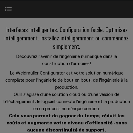
les
PUSH
raccordement
Page
Technologie
débrochables
de
Assemblage
ALL
ALL
pratique pour
solutions
IN
SERVICES
SERVICES
Représentants
votre
de
Weidmüller
de
Ventes
peuvent
Smart
industrie. Nos
Blocs
être
des
raccordement
câbles
innovations
Cabinet
Configurateur Weidmüller en ligne
expérimentées.
de
Faits
New
Interfaces intelligentes. Configuration facile. Optimisez
pour la
ventes
PUSH-
spécifiques
ALL
Building
connectivité
Nouveautés
jonction
et
SERVICES
Société
intelligemment. Installez intelligemment ou commandez
Infrastructure
IN
industrielle.
produits
Canada
enfichables
chiffres
Service
Weidmüller Configurator
simplement.
bâtiment
IT/OT
Technique de
Sales
Microréseaux
pour
de
raccordement
Solutions
Convergence
Durabilité
Découvrez l'avenir de l'ingénierie numérique dans la
pratique pour
Representatives
DC
circuit
livraison
pour
Foundations
votre
Interfaces ECAD
construction d'armoires!
les
imprimé
rapide
industrie. Nos
Académie
besoins
u-
innovations
Le Weidmüller Configurator est votre solution numérique
et
Power
de
spécifiques
pour la
OS
Events
Services
complète pour l'ingénierie de bout en bout, de l'ingénierie à la
connectivité
de
connecteurs
Management
Weidmüller
industrielle.
edge
la
&
production.
Services
pour
Solutions
construction
computing
Qu'il s'agisse d'une solution cloud ou d'une version de
Promotions
Conformité
de
circuit
Contact
d'infrastructures
Industrial
téléchargement, le logiciel connecte l'ingénierie et la production
conseil
imprimé
5G
Weidmüller
Sites
Construction
en un process numérique continu.
Cybersecurity
et
industrielle
Canada
Cela vous permet de gagner du temps, réduit les
d'armoire
Systèmes
d’ingénierie
Informations
coûts et augmente votre niveau d'efficacité - sans
at
Des
de
Single
numérique
ALL
et
solutions
aucune discontinuité de support.
Weidmüller
EFC
SERVICES
coffrets