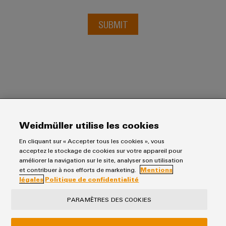
SUBMIT
Weidmüller utilise les cookies
Weidmuller Ltee.
En cliquant sur « Accepter tous les cookies », vous
10 Spy Court
acceptez le stockage de cookies sur votre appareil pour
Markham, Ontario L3R 5H6
améliorer la navigation sur le site, analyser son utilisation
et contribuer à nos efforts de marketing.
Mentions
Téléphone: (800) 268-4080
légales
Politique de confidentialité
Fax: (905) 475-5855
PARAMÈTRES DES COOKIES