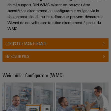
Distribution
stockage
l'énergie
Réparations
de rail support DIN WMC existantes peuvent être
d'énergie
(ESS)
transférées directement au configurateur en ligne via le
et
Réseau
Électronique
IIoT
chargement cloud - ou les utilisateurs peuvent démarrer le
pièces
de
Hydrogène
et
Wizard de nouvelle construction directement à partir du
Modules
de
partenaires
L'hydrogène
logiciels
WMC
de
comme
rechange
IIoT
d'automatisation
technologie
relais
et
essentielle
Cours
et
CONFIGUREZ MAINTENANT!
automatisation
pour
Analyse
de
relais
la
industrielle
formation
transition
Trouvez
statiques
EN SAVOIR PLUS
énergétique
et
votre
Automatisation
Amplificateurs
webinaires
partenaire
Machines
industrielle
de
pour
Solutions
Weidmüller Configurator (WMC)
IoT
pour
séparation
vos
les
industriel
et
Options
solutions
différents
convertisseurs
de
secteurs
d'IIoT
Sécurité
de
de
commande
et
industrielle
la
mesure
numérique
d'automatisation
machine