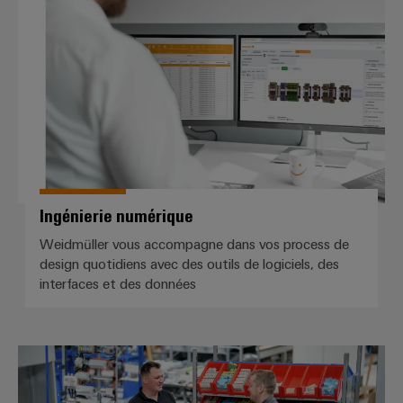
Ingénierie numérique
distribution
Service
d'assemblage
Rails
de
raccordement
Ingénierie numérique
équipés
Weidmüller vous accompagne dans vos process de
Boîtiers
design quotidiens avec des outils de logiciels, des
modifiés
interfaces et des données
et
équipés
Conseils en matière de connectiv
Assemblage
de