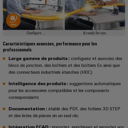
et
Plateforme
Alimentations
eShop
de
de
l'automatisation
services
Boîtiers
Interface
d'usines
industriels
électroniques
OCI
Pétrole
easyConnect
et
Protection
INTERFACE
gaz
Contrôleur
contre
Caractéristiques avancées, performance pour les
EDI
Sécurisation
professionnels
de
la
des
centrale
foudre
Large gamme de produits :
configurez et associez des
fonctionnements
ALL
électrique
blocs de jonction, des boîtiers et des boîtiers Ex ainsi que
avec
et
SERVICES
des
des connecteurs industriels étanches (HDC)
la
solutions
surtension
en
Intelligence des produits :
suggestions automatiques
Fabricant
réseau
pour les accessoires compatibles et les composants
Boîtiers
pour
d'équipements
correspondants
l'industrie
de
des
Blocs
raccordement
Documentation :
établir des PDF, des fichiers 3D STEP
process
de
du
et des listes de pièces en un seul clic
Énergie
jonction
générateur
photovoltaïque
Intégration ECAD :
importez, enrichissez et exportez vos