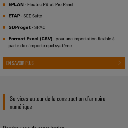
industrielle
d'énergie
EPLAN
- Electric P8 et Pro Panel
éprouvée
Accès
ETAP
- SEE Suite
Transmission
distant
et
SDProget
- SPAC
distribution
Plateforme
Format Excel (CSV)
- pour une importation flexible à
Stabilité
de
et
partir de n’importe quel système
services
sécurité
industriels
des
réseaux
easyConnect
EN SAVOIR PLUS
modernes
de
Wireless
l'énergie
Connectivity
Traitement
Solutions
de
Services autour de la construction d’armoire
l'eau
numérique
et
Workplace
des
et
eaux
accessoires
Rendez-vous de consultation