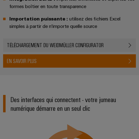
enfichables
PV
Exploiter
formes boîtier en toute transparence
pour
l'énergie
Répartiteurs
circuit
solaire
Importation puissante :
utilisez des fichiers Excel
de
pour
imprimé
simples à partir de n'importe quelle source
l'efficacité
bus
et
des
de
connecteurs
ressources
TÉLÉCHARGEMENT DU WEIDMÜLLER CONFIGURATOR
terrain
pour
Chemin
circuit
Circuit
de
EN SAVOIR PLUS
imprimé
Protection
fer
Des
Services
solutions
de
modernes
Automatisation
connecteurs
et
Des interfaces qui connectent - votre jumeau
et
numériques
pour
pour
numérique démarre en un seul clic
logiciels
circuit
une
mobilité
imprimé
Commandes
respectueuse
du
Original
Systèmes
climat