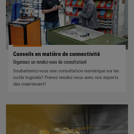
câbles
spécifiques
Nouveautés
produits
Technique de
raccordement
Conseils en matière de connectivité
pratique pour
votre
Organisez un rendez-vous de consultation!
industrie. Nos
innovations
Souhaiteriez-vous une consultation numérique sur les
pour la
outils logiciels? Prenez rendez-vous avec nos experts
connectivité
industrielle.
dès maintenant!
Service de livraison rapide