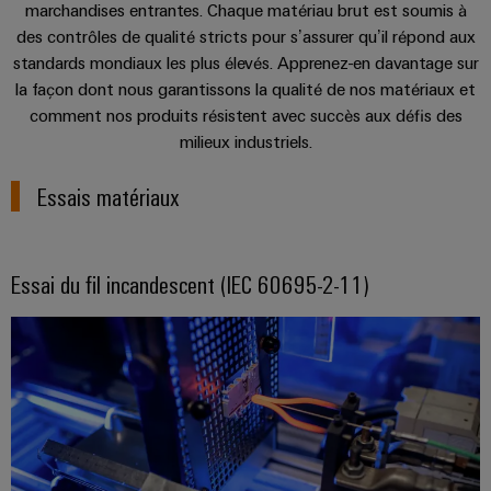
Pair
pour
certificats
marchandises entrantes. Chaque matériau brut est soumis à
Configurator
2026
Conseils
et
relever
Ethernet
des contrôles de qualité stricts pour s’assurer qu’il répond aux
de
Ingénierie
les
en
composants
numérique
standards mondiaux les plus élevés. Apprenez-en davantage sur
Promotions
gestion
défis
d'un niveau
matière
la façon dont nous garantissons la qualité de nos matériaux et
de
supérieur -
and
Systèmes
de
intuitive,
la
Orange
Armoire
comment nos produits résistent avec succès aux défis des
Campaigns
simple,
d'entrée
construction
connectivité
Mag
et
milieux industriels.
rapide
d'armoire
de
Weidmüller
|
terrain
Ingénierie
câbles
Configurator
Essais matériaux
Centre
Magazine
numérique
et
Ingénierie
Câblage
de
client
numérique
composants
d'installation
données
d'un niveau
Weidmüller
supérieur -
Ressources
Solutions
Essai du fil incandescent (IEC 60695-2-11)
intuitive,
Configurator
Câbles
Smart
et
humaines
simple,
de
produits
Armoire
rapide
Services
pour
raccordement,
Notre
de
les
de
câbles
direction
distribution
centres
connecteurs
de
patch
Building
pour
Carrière
données
et
:
circuit
Mesurage
câbles
efficaces,
imprimé
intelligente
fiables,