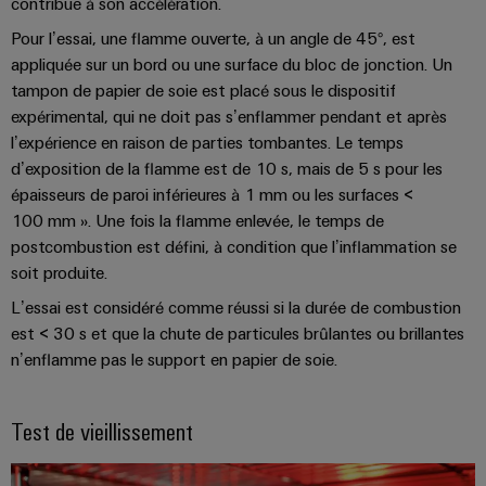
et
contribue à son accélération.
Plateforme
Alimentations
eShop
de
de
Pour l’essai, une flamme ouverte, à un angle de 45°, est
l'automatisation
services
Boîtiers
Interface
appliquée sur un bord ou une surface du bloc de jonction. Un
d'usines
industriels
tampon de papier de soie est placé sous le dispositif
électroniques
OCI
Pétrole
expérimental, qui ne doit pas s’enflammer pendant et après
easyConnect
et
Protection
INTERFACE
l’expérience en raison de parties tombantes. Le temps
gaz
Contrôleur
contre
EDI
d’exposition de la flamme est de 10 s, mais de 5 s pour les
Sécurisation
de
la
épaisseurs de paroi inférieures à 1 mm ou les surfaces <
des
centrale
100 mm ». Une fois la flamme enlevée, le temps de
foudre
fonctionnements
ALL
postcombustion est défini, à condition que l’inflammation se
électrique
avec
et
SERVICES
des
soit produite.
la
solutions
surtension
L’essai est considéré comme réussi si la durée de combustion
en
Fabricant
réseau
est < 30 s et que la chute de particules brûlantes ou brillantes
Boîtiers
pour
d'équipements
n’enflamme pas le support en papier de soie.
l'industrie
de
des
Blocs
raccordement
process
Test de vieillissement
de
du
Énergie
jonction
générateur
photovoltaïque