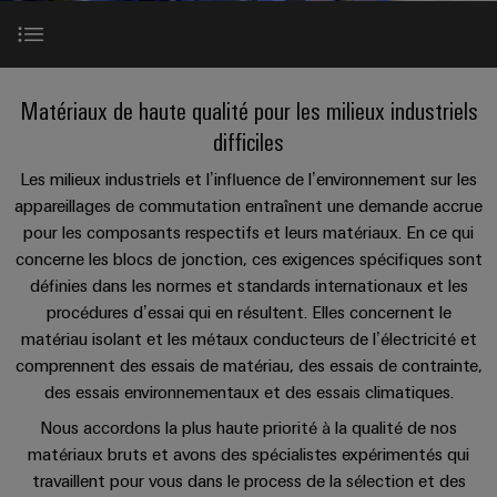
les
PUSH
raccordement
Page
Technologie
débrochables
de
Assemblage
ALL
ALL
pratique pour
solutions
IN
SERVICES
SERVICES
Représentants
votre
de
Weidmüller
de
Ventes
peuvent
Smart
industrie. Nos
Blocs
être
des
raccordement
câbles
innovations
Cabinet
Introduction
expérimentées.
de
Faits
Matériaux de haute qualité pour les milieux industriels
pour la
ventes
PUSH-
spécifiques
ALL
Building
connectivité
Nouveautés
jonction
et
SERVICES
Société
difficiles
Infrastructure
IN
industrielle.
produits
Canada
enfichables
chiffres
Service
Essais matériaux
bâtiment
IT/OT
Technique de
Les milieux industriels et l’influence de l’environnement sur les
Sales
Microréseaux
pour
de
raccordement
Solutions
Convergence
Durabilité
appareillages de commutation entraînent une demande accrue
pratique pour
Representatives
DC
circuit
livraison
pour
Foundations
votre
Essais climatiques
pour les composants respectifs et leurs matériaux. En ce qui
les
imprimé
rapide
industrie. Nos
Académie
concerne les blocs de jonction, ces exigences spécifiques sont
besoins
u-
innovations
et
Power
de
spécifiques
pour la
définies dans les normes et standards internationaux et les
OS
Events
Essais environnementaux
connectivité
de
connecteurs
Management
Weidmüller
procédures d’essai qui en résultent. Elles concernent le
industrielle.
edge
la
&
Services
pour
Solutions
matériau isolant et les métaux conducteurs de l’électricité et
construction
computing
Promotions
Conformité
de
circuit
Autres exigences et certifications
comprennent des essais de matériau, des essais de contrainte,
d'infrastructures
Industrial
conseil
imprimé
des essais environnementaux et des essais climatiques.
5G
Weidmüller
Sites
Construction
Cybersecurity
et
industrielle
Nous accordons la plus haute priorité à la qualité de nos
Canada
Plus d’informations
d'armoire
Systèmes
d’ingénierie
Informations
matériaux bruts et avons des spécialistes expérimentés qui
at
Des
de
Single
numérique
ALL
et
travaillent pour vous dans le process de la sélection et des
solutions
Weidmüller
EFC
SERVICES
coffrets