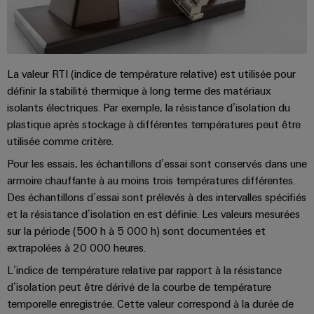
distribution
Service
La valeur RTI (indice de température relative) est utilisée pour
d'assemblage
définir la stabilité thermique à long terme des matériaux
isolants électriques. Par exemple, la résistance d’isolation du
Rails
plastique après stockage à différentes températures peut être
de
utilisée comme critère.
raccordement
Pour les essais, les échantillons d’essai sont conservés dans une
équipés
armoire chauffante à au moins trois températures différentes.
Des échantillons d’essai sont prélevés à des intervalles spécifiés
Boîtiers
et la résistance d’isolation en est définie. Les valeurs mesurées
modifiés
sur la période (500 h à 5 000 h) sont documentées et
et
extrapolées à 20 000 heures.
équipés
L’indice de température relative par rapport à la résistance
Assemblage
d’isolation peut être dérivé de la courbe de température
de
temporelle enregistrée. Cette valeur correspond à la durée de