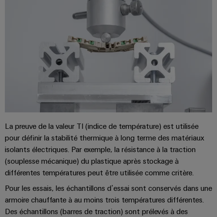
industrielle
d'énergie
éprouvée
Accès
Transmission
distant
et
distribution
Plateforme
Stabilité
de
et
services
sécurité
industriels
des
réseaux
easyConnect
modernes
de
Wireless
La preuve de la valeur TI (indice de température) est utilisée
l'énergie
pour définir la stabilité thermique à long terme des matériaux
Connectivity
Traitement
isolants électriques. Par exemple, la résistance à la traction
Solutions
(souplesse mécanique) du plastique après stockage à
de
différentes températures peut être utilisée comme critère.
l'eau
et
Workplace
Pour les essais, les échantillons d’essai sont conservés dans une
des
armoire chauffante à au moins trois températures différentes.
et
Des échantillons (barres de traction) sont prélevés à des
eaux
accessoires