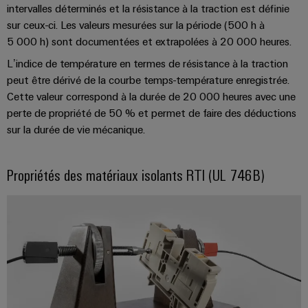
intervalles déterminés et la résistance à la traction est définie
usées
Outils
sur ceux-ci. Les valeurs mesurées sur la période (500 h à
Solutions
pour
5 000 h) sont documentées et extrapolées à 20 000 heures.
Machines
l'industrie
L’indice de température en termes de résistance à la traction
de
automatiques
peut être dérivé de la courbe temps-température enregistrée.
l'eau
et
Cette valeur correspond à la durée de 20 000 heures avec une
Logiciels
des
perte de propriété de 50 % et permet de faire des déductions
eaux
Repérages
sur la durée de vie mécanique.
usées
Imprimantes
Énergie
Propriétés des matériaux isolants RTI (UL 746B)
industrielles
éolienne
Excellence
Éclairage
opérationnelle
dans
industriel
le
domaine
Infrastructure
de
de
l'énergie
éolienne
l'armoire
de