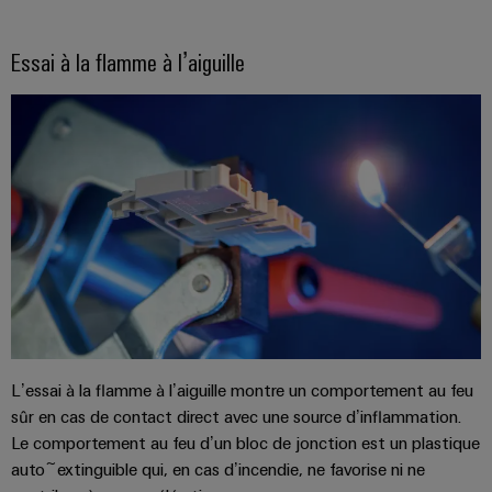
Distribution
stockage
l'énergie
Réparations
d'énergie
(ESS)
et
Réseau
Essai à la flamme à l’aiguille
Électronique
IIoT
pièces
de
Hydrogène
et
Modules
de
partenaires
L'hydrogène
logiciels
de
comme
rechange
IIoT
d'automatisation
technologie
relais
et
essentielle
Cours
et
automatisation
pour
Analyse
de
relais
la
industrielle
formation
transition
Trouvez
statiques
énergétique
et
votre
Automatisation
Amplificateurs
webinaires
partenaire
Machines
industrielle
de
pour
Solutions
IoT
pour
séparation
vos
les
industriel
et
Options
solutions
L’essai à la flamme à l’aiguille montre un comportement au feu
différents
convertisseurs
de
secteurs
d'IIoT
sûr en cas de contact direct avec une source d’inflammation.
Sécurité
de
de
commande
et
Le comportement au feu d’un bloc de jonction est un plastique
industrielle
la
mesure
numérique
d'automatisation
auto~extinguible qui, en cas d’incendie, ne favorise ni ne
machine