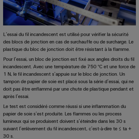
Presse
Modules
évolutifs
Services
Weidmüller
de
Fabricants
de
Nouvelles
Configurator
câblage
d'équipements
laboratoire
locales
API
Solutions
Solutions
L’essai du fil incandescent est utilisé pour vérifier la sécurité
et
de
Actualité
Workplace
des blocs de jonction en cas de surchauffe ou de surcharge. Le
technique
solutions
de
Support
de
plastique du bloc de jonction doit être résistant à la flamme.
de
l'entreprise
raccordement
Pour l’essai, un bloc de jonction est fixé aux angles droits du fil
migration
innovantes
Support
Systèmes
incandescent. Avec une température de 750 °C et une force de
pour
Actualité
technique
et
les
Interfaces
1 N, le fil incandescent s’appuie sur le bloc de jonction. Un
Presse
appareils
solutions
tampon de papier de soie est placé sous la série d’essai, qui ne
d'accès
PSIRT
Contact
doit pas être enflammé par une chute de plastique pendant et
Stockage
Automatisation
Boîtiers
Données
Presse
après l’essai.
d'énergie
décentralisée
de
techniques
Solutions
Le test est considéré comme réussi si une inflammation du
distribution
et
Solutions
papier de soie s’est produite. Les flammes ou les process
Catalogues
produits
Nos
de
lumineux qui se produisent doivent s’éteindre dans les 30 s
pour
Marshalling
produits
partenaires
suivant l’enlèvement du fil incandescent, c’est-à-dire te ≤ ta +
gestion
systèmes
Solutions
techniques
de
30 s.
de