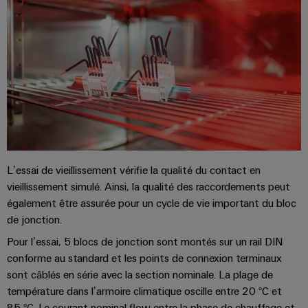
enfichables
PV
Exploiter
pour
l'énergie
Répartiteurs
circuit
solaire
de
pour
imprimé
l'efficacité
bus
et
des
de
connecteurs
ressources
terrain
pour
Chemin
circuit
Circuit
de
imprimé
Protection
fer
Des
L’essai de vieillissement vérifie la qualité du contact en
Services
solutions
vieillissement simulé. Ainsi, la qualité des raccordements peut
de
modernes
Automatisation
également être assurée pour un cycle de vie important du bloc
connecteurs
et
de jonction.
et
numériques
pour
pour
logiciels
Pour l’essai, 5 blocs de jonction sont montés sur un rail DIN
circuit
une
conforme au standard et les points de connexion terminaux
mobilité
imprimé
Commandes
respectueuse
sont câblés en série avec la section nominale. La plage de
du
Original
température dans l’armoire climatique oscille entre 20 °C et
Systèmes
climat
85 °C. Le courant nominal flow entre la phase de chauffage et