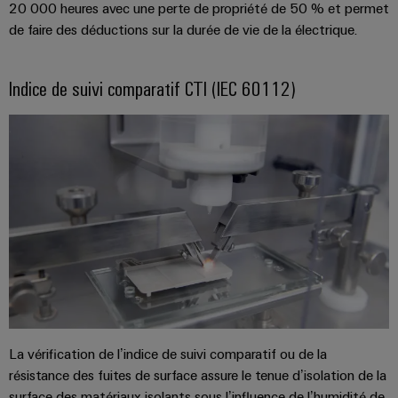
câbles
20 000 heures avec une perte de propriété de 50 % et permet
spécifiques
de faire des déductions sur la durée de vie de la électrique.
Indice de suivi comparatif CTI (IEC 60112)
Nouveautés
produits
Technique de
raccordement
pratique pour
votre
industrie. Nos
innovations
pour la
connectivité
industrielle.
La vérification de l’indice de suivi comparatif ou de la
résistance des fuites de surface assure le tenue d’isolation de la
surface des matériaux isolants sous l’influence de l’humidité de