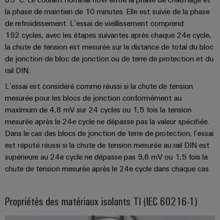
Equipment
dans
d'E/S
la phase de maintien de 10 minutes. Elle est suivie de la phase
le
Manufacturer
transport
de refroidissement. L’essai de vieillissement comprend
Ethernet
(OEM)
ferroviaire
192 cycles, avec les étapes suivantes après chaque 24e cycle,
industriel
la chute de tension est mesurée sur la distance de total du bloc
Construction
Écrans
de jonction de bloc de jonction ou de terre de protection et du
navale
rail DIN.
tactiles
Solutions
de
L’essai est considéré comme réussi si la chute de tension
Outils
raccordement
mesurée pour les blocs de jonction conformément au
complètes
d'ingénierie
maximum de 4,8 mV sur 24 cycles ou 1,5 fois la tension
pour
et
l'industrie
mesurée après le 24e cycle ne dépasse pas la valeur spécifiée.
de
maritime
Dans le cas des blocs de jonction de terre de protection, l’essai
visualisation
est réputé réussi si la chute de tension mesurée au rail DIN est
Une
supérieure au 24e cycle ne dépasse pas 9,6 mV ou 1,5 fois la
énergie
Mesure
chute de tension mesurée après le 24e cycle dans chaque cas.
traditionnelle
d'énergie
L'avenir
de
Weidmüller
Propriétés des matériaux isolants TI (IEC 60216-1)
la
IA
production