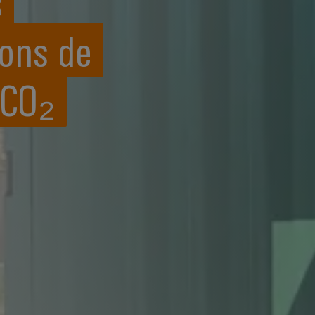
s
ions de
 CO₂