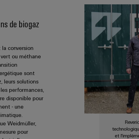
ons de biogaz
 la conversion
e vert ou méthane
ansition
nergétique sont
, leurs solutions
 les performances,
re disponible pour
nent - une
limatique.
Reveri
que Weidmüller,
technologiqu
 mesure pour
et l'implém