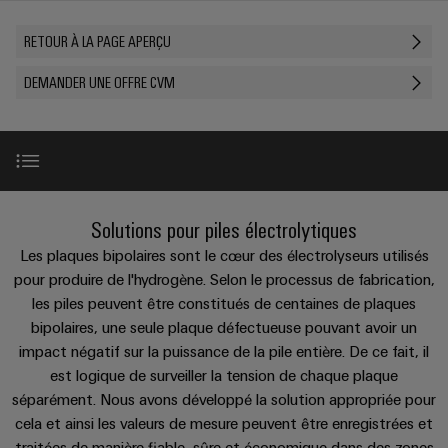
les
PUSH
raccordement
Page
Technologie
débrochables
de
Assemblage
ALL
ALL
pratique pour
solutions
RETOUR À LA PAGE APERÇU
IN
SERVICES
SERVICES
Représentants
votre
de
Weidmüller
de
Ventes
peuvent
Smart
industrie. Nos
Blocs
être
des
raccordement
câbles
innovations
DEMANDER UNE OFFRE CVM
Cabinet
expérimentées.
de
Faits
pour la
ventes
PUSH-
spécifiques
ALL
Building
connectivité
Nouveautés
jonction
et
SERVICES
Société
Infrastructure
IN
industrielle.
produits
Canada
enfichables
chiffres
Service
bâtiment
IT/OT
Technique de
Sales
Microréseaux
pour
de
raccordement
Solutions
Convergence
Durabilité
pratique pour
Representatives
DC
circuit
livraison
pour
Foundations
votre
les
Boîtier-surveillance-tension-cellule
imprimé
rapide
New
industrie. Nos
Solutions pour piles électrolytiques
Académie
besoins
u-
innovations
et
Power
de
spécifiques
Les plaques bipolaires sont le cœur des électrolyseurs utilisés
pour la
OS
Events
connectivité
de
connecteurs
Management
Surveillance de l'état des piles
Weidmüller
pour produire de l'hydrogène. Selon le processus de fabrication,
industrielle.
edge
la
&
Services
pour
Solutions
les piles peuvent être constitués de centaines de plaques
construction
computing
Promotions
Conformité
de
circuit
bipolaires, une seule plaque défectueuse pouvant avoir un
d'infrastructures
Téléchargements
Industrial
conseil
imprimé
impact négatif sur la puissance de la pile entière. De ce fait, il
5G
Weidmüller
Sites
Construction
Cybersecurity
et
est logique de surveiller la tension de chaque plaque
industrielle
Canada
d'armoire
Systèmes
Conseil et support
séparément. Nous avons développé la solution appropriée pour
d’ingénierie
Informations
at
Des
de
cela et ainsi les valeurs de mesure peuvent être enregistrées et
Single
numérique
ALL
et
solutions
Weidmüller
EFC
SERVICES
coffrets
traitées de manière fiable, sûre et économique dans des zones