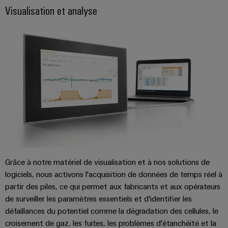
Visualisation et analyse
distribution
Service
d'assemblage
Rails
de
raccordement
équipés
Boîtiers
modifiés
Grâce à notre matériel de visualisation et à nos solutions de
et
logiciels, nous activons l'acquisition de données de temps réel à
équipés
partir des piles, ce qui permet aux fabricants et aux opérateurs
de surveiller les paramètres essentiels et d'identifier les
Assemblage
défaillances du potentiel comme la dégradation des cellules, le
de
croisement de gaz, les fuites, les problèmes d'étanchéité et la