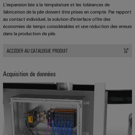
Equipment
dans
d'E/S
L'expansion liée à la température et les tolérances de
le
Manufacturer
fabrication de la pile doivent être prises en compte. Par rapport
transport
Ethernet
(OEM)
au contact individuel, la solution d'interface offre des
ferroviaire
industriel
économies de temps considérables et une réduction des erreurs
Construction
dans la production de pile.
Écrans
navale
tactiles
Solutions
ACCÉDER AU CATALOGUE PRODUIT
de
Outils
raccordement
complètes
d'ingénierie
pour
et
Acquisition de données
l'industrie
de
maritime
visualisation
Une
énergie
Mesure
traditionnelle
d'énergie
L'avenir
de
Weidmüller
la
IA
production