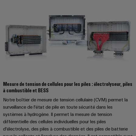
Presse
Modules
évolutifs
Services
Weidmüller
de
Fabricants
de
Nouvelles
Configurator
câblage
d'équipements
laboratoire
locales
API
Solutions
Solutions
et
de
Actualité
Workplace
technique
solutions
de
Support
de
de
l'entreprise
raccordement
migration
innovantes
Support
Systèmes
pour
Actualité
technique
et
les
Interfaces
Presse
appareils
solutions
d'accès
PSIRT
Mesure de tension de cellules pour les piles : électrolyseur, piles
Contact
Stockage
Automatisation
à combustible et BESS
Boîtiers
Données
Presse
d'énergie
décentralisée
Notre boîtier de mesure de tension cellulaire (CVM) permet la
de
techniques
Solutions
surveillance de l'état de pile en toute sécurité dans les
distribution
et
Solutions
Catalogues
systèmes à hydrogène. Il permet la mesure de tension
produits
Nos
de
pour
Marshalling
produits
différentielle des cellules individuelles pour les piles
partenaires
gestion
systèmes
Solutions
d'électrolyse, des piles à combustible et des piles de batterie
techniques
de
de