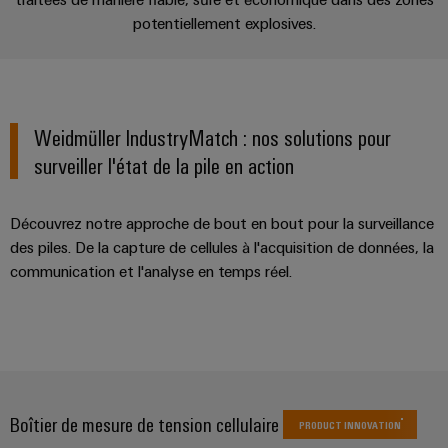
Pair
pour
certificats
Configurator
2026
Conseils
et
potentiellement explosives.
relever
Ethernet
de
Ingénierie
les
en
composants
numérique
Promotions
gestion
défis
d'un niveau
matière
de
supérieur -
and
Systèmes
de
intuitive,
la
Orange
Armoire
Campaigns
simple,
d'entrée
construction
connectivité
Mag
et
rapide
Weidmüller IndustryMatch : nos solutions pour
d'armoire
de
Weidmüller
|
terrain
surveiller l'état de la pile en action
Ingénierie
câbles
Configurator
Centre
Magazine
numérique
et
Ingénierie
Câblage
de
client
numérique
composants
Découvrez notre approche de bout en bout pour la surveillance
d'installation
données
d'un niveau
Weidmüller
supérieur -
des piles. De la capture de cellules à l'acquisition de données, la
Ressources
Solutions
intuitive,
Configurator
Câbles
Smart
communication et l'analyse en temps réel.
et
humaines
simple,
de
produits
Armoire
rapide
Services
pour
raccordement,
Notre
de
les
de
câbles
direction
distribution
centres
connecteurs
de
patch
Building
pour
Carrière
données
et
:
circuit
Mesurage
câbles
Boîtier de mesure de tension cellulaire
efficaces,
PRODUCT INNOVATION
imprimé
intelligente
fiables,