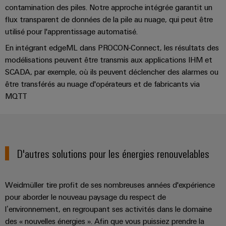
câbles
contamination des piles. Notre approche intégrée garantit un
spécifiques
flux transparent de données de la pile au nuage, qui peut être
utilisé pour l'apprentissage automatisé.
En intégrant edgeML dans PROCON-Connect, les résultats des
Nouveautés
modélisations peuvent être transmis aux applications IHM et
produits
SCADA, par exemple, où ils peuvent déclencher des alarmes ou
Technique de
raccordement
être transférés au nuage d'opérateurs et de fabricants via
pratique pour
MQTT
votre
industrie. Nos
innovations
pour la
connectivité
industrielle.
D'autres solutions pour les énergies renouvelables
Weidmüller tire profit de ses nombreuses années d'expérience
pour aborder le nouveau paysage du respect de
l’environnement, en regroupant ses activités dans le domaine
des « nouvelles énergies ». Afin que vous puissiez prendre la