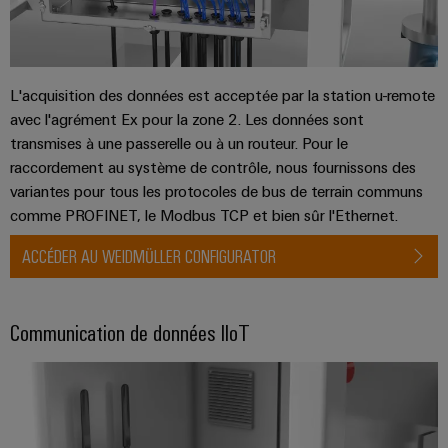
industrielle
d'énergie
éprouvée
Accès
Transmission
distant
et
L'acquisition des données est acceptée par la station u-remote
distribution
Plateforme
avec l'agrément Ex pour la zone 2. Les données sont
Stabilité
de
transmises à une passerelle ou à un routeur. Pour le
et
services
raccordement au système de contrôle, nous fournissons des
sécurité
variantes pour tous les protocoles de bus de terrain communs
industriels
des
comme PROFINET, le Modbus TCP et bien sûr l'Ethernet.
réseaux
easyConnect
modernes
de
ACCÉDER AU WEIDMÜLLER CONFIGURATOR
Wireless
l'énergie
Connectivity
Traitement
Solutions
Communication de données IIoT
de
l'eau
et
Workplace
des
et
eaux
accessoires