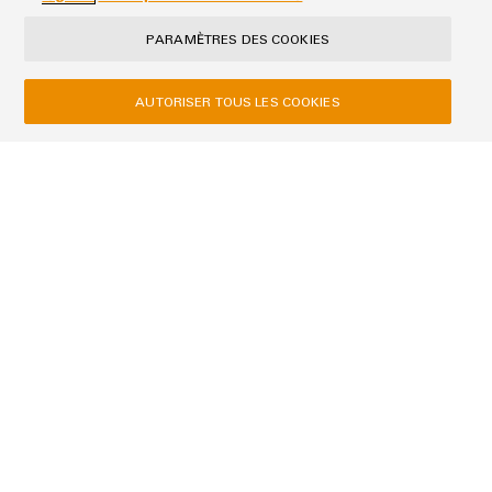
Firstname
PARAMÈTRES DES COOKIES
AUTORISER TOUS LES COOKIES
Lastname
E-Mail
Company
Message