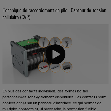
enfichables
PV
Système modulaire HDC
Exploiter
pour
Technique de raccordement de pile - Capteur de tension
l'énergie
Technique de raccordement de pile
Répartiteurs
circuit
solaire
cellulaire (CVP)
de
pour
imprimé
l'efficacité
bus
et
des
de
connecteurs
ressources
terrain
pour
Chemin
circuit
Circuit
de
imprimé
Protection
fer
Des
Services
solutions
de
modernes
Automatisation
connecteurs
et
et
numériques
pour
pour
logiciels
circuit
une
En plus des contacts individuels, des formes boîtier
mobilité
imprimé
Commandes
personnalisées sont également disponibles. Les contacts sont
respectueuse
confectionnés sur un panneau d'interface, ce qui permet de
du
Original
Systèmes
climat
multiples contacts et, si nécessaire, la protection fusible.