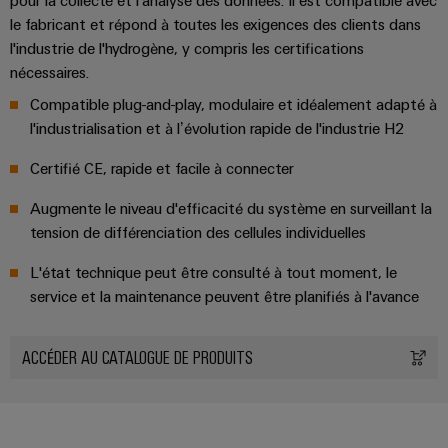
pour la collecte et l'analyse des données. Il est compatible avec
Distribution
stockage
l'énergie
Réparations
d'énergie
le fabricant et répond à toutes les exigences des clients dans
(ESS)
et
Réseau
l'industrie de l'hydrogène, y compris les certifications
Électronique
IIoT
pièces
de
nécessaires.
Hydrogène
et
Modules
de
partenaires
L'hydrogène
Compatible plug-and-play, modulaire et idéalement adapté à
logiciels
de
comme
rechange
IIoT
l'industrialisation et à l’évolution rapide de l'industrie H2
d'automatisation
technologie
relais
et
essentielle
Cours
Certifié CE, rapide et facile à connecter
et
automatisation
pour
Analyse
de
relais
la
industrielle
Augmente le niveau d'efficacité du système en surveillant la
formation
transition
Trouvez
statiques
tension de différenciation des cellules individuelles
énergétique
et
votre
Automatisation
Amplificateurs
webinaires
partenaire
Machines
L'état technique peut être consulté à tout moment, le
industrielle
de
pour
service et la maintenance peuvent être planifiés à l'avance
Solutions
IoT
pour
séparation
vos
les
industriel
et
Options
solutions
différents
ACCÉDER AU CATALOGUE DE PRODUITS
convertisseurs
de
secteurs
d'IIoT
Sécurité
de
de
commande
et
industrielle
la
mesure
numérique
d'automatisation
machine