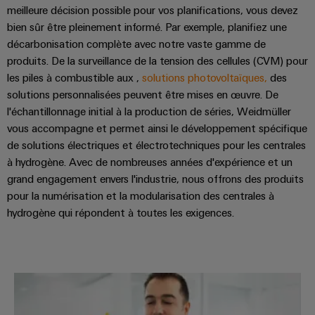
meilleure décision possible pour vos planifications, vous devez
bien sûr être pleinement informé. Par exemple, planifiez une
décarbonisation complète avec notre vaste gamme de
produits. De la surveillance de la tension des cellules (CVM) pour
les piles à combustible aux ,
solutions photovoltaïques,
des
solutions personnalisées peuvent être mises en œuvre. De
Weidmüller
l'échantillonnage initial à la production de séries, Weidmüller
Configurator
vous accompagne et permet ainsi le développement spécifique
Ingénierie
numérique
de solutions électriques et électrotechniques pour les centrales
d'un niveau
à hydrogène. Avec de nombreuses années d'expérience et un
supérieur -
intuitive,
grand engagement envers l'industrie, nous offrons des produits
simple,
pour la numérisation et la modularisation des centrales à
rapide
hydrogène qui répondent à toutes les exigences.
Hydrogène