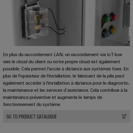
usées
Outils
Solutions
pour
Machines
l'industrie
de
automatiques
l'eau
et
Logiciels
des
eaux
En plus du raccordement LAN, un raccordement via IoT-box
Repérages
usées
vers le cloud du client ou notre propre cloud est également
Imprimantes
Énergie
possible. Cela permet l'accès à distance aux systèmes fixes. En
industrielles
éolienne
plus de l'opérateur de l'installation, le fabricant de la pile peut
également accéder à l'installation à distance pour le diagnostic,
Excellence
Éclairage
opérationnelle
la maintenance et les services d’assistance. Cela contribue à la
dans
industriel
maintenance préventive et augmente le temps de
le
fonctionnement du système.
domaine
Infrastructure
de
de
GO TO PRODUCT CATALOGUE
l'énergie
éolienne
l'armoire
de