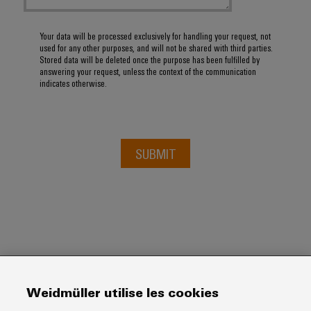
Your data will be processed exclusively for handling your request, not
used for any other purposes, and will not be shared with third parties.
Stored data will be deleted once the purpose has been fulfilled by
answering your request, unless the context of the communication
indicates otherwise.
SUBMIT
Weidmüller utilise les cookies
Weidmuller Ltee.