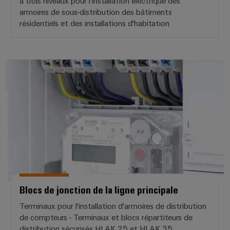
à trois niveaux pour l'installation électrique des
distribution
armoires de sous-distribution des bâtiments
résidentiels et des installations d'habitation
Service
d'assemblage
Blocs de jonction de la ligne prin
Rails
de
raccordement
équipés
Boîtiers
modifiés
et
équipés
Blocs de jonction de la ligne principale
Terminaux pour l'installation d'armoires de distribution
Assemblage
de compteurs - Terminaux et blocs répartiteurs de
de
distribution sécurisés HLAK 25 et HLAK 35