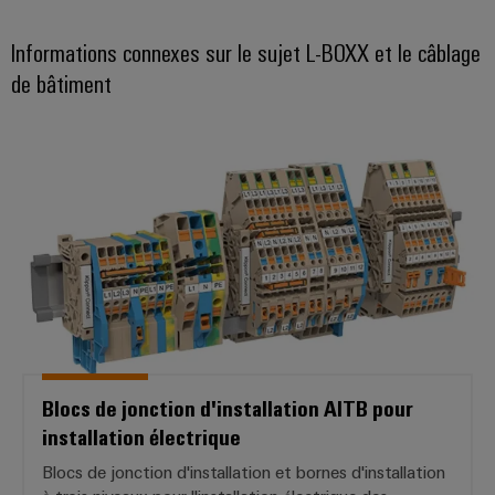
usées
Outils
Solutions
Informations connexes sur le sujet L-BOXX et le câblage
pour
de bâtiment
Machines
l'industrie
de
automatiques
l'eau
Blocs de jonction d'installation A
et
Logiciels
des
eaux
Repérages
usées
Imprimantes
Énergie
industrielles
éolienne
Excellence
Éclairage
opérationnelle
dans
industriel
le
domaine
Infrastructure
Blocs de jonction d'installation AITB pour
de
de
installation électrique
l'énergie
éolienne
l'armoire
Blocs de jonction d'installation et bornes d'installation
de