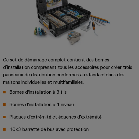
et
Plateforme
Alimentations
eShop
de
de
l'automatisation
services
Boîtiers
Interface
d'usines
industriels
électroniques
OCI
Pétrole
easyConnect
et
Protection
INTERFACE
gaz
Contrôleur
contre
EDI
Sécurisation
de
la
des
Ce set de démarrage complet contient des bornes
centrale
foudre
fonctionnements
ALL
d’installation comprenant tous les accessoires pour créer trois
électrique
avec
et
SERVICES
panneaux de distribution conformes au standard dans des
des
la
maisons individuelles et multifamiliales.
solutions
surtension
en
Bornes d'installation à 3 fils
Fabricant
réseau
Boîtiers
pour
d'équipements
Bornes d'installation à 1 niveau
l'industrie
de
des
Blocs
raccordement
Plaques d'extrémité et équerres d'extrémité
process
de
du
Énergie
10x3 barrette de bus avec protection
jonction
générateur
photovoltaïque