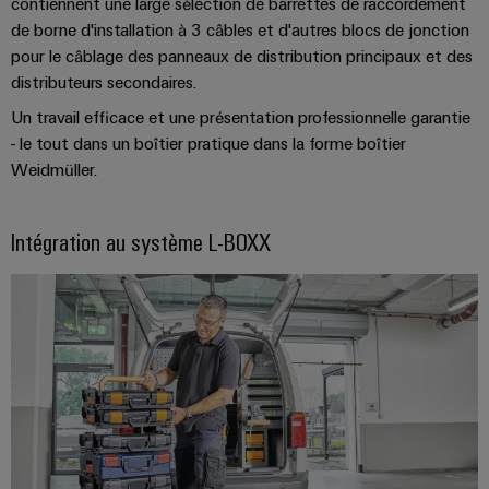
contiennent une large sélection de barrettes de raccordement
Presse
Modules
évolutifs
Services
de borne d'installation à 3 câbles et d'autres blocs de jonction
Weidmüller
de
Fabricants
pour le câblage des panneaux de distribution principaux et des
de
Nouvelles
Configurator
câblage
d'équipements
distributeurs secondaires.
laboratoire
locales
API
Solutions
Solutions
Un travail efficace et une présentation professionnelle garantie
et
de
Actualité
Workplace
- le tout dans un boîtier pratique dans la forme boîtier
technique
solutions
de
Support
Weidmüller.
de
de
l'entreprise
raccordement
migration
innovantes
Support
Systèmes
pour
Actualité
Intégration au système L-BOXX
technique
et
les
Interfaces
Presse
appareils
solutions
d'accès
PSIRT
Contact
Stockage
Automatisation
Boîtiers
Données
Presse
d'énergie
décentralisée
de
techniques
Solutions
distribution
et
Solutions
Catalogues
produits
Nos
de
pour
Marshalling
produits
partenaires
gestion
systèmes
Solutions
techniques
de
de