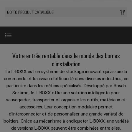
les
PUSH
raccordement
Page
Technologie
débrochables
de
Assemblage
ALL
ALL
pratique pour
solutions
GO TO PRODUCT CATALOGUE
IN
SERVICES
SERVICES
Représentants
votre
de
Weidmüller
de
Ventes
peuvent
Smart
industrie. Nos
Blocs
être
des
raccordement
câbles
innovations
Cabinet
expérimentées.
de
Faits
pour la
ventes
PUSH-
spécifiques
ALL
Building
connectivité
Nouveautés
jonction
et
SERVICES
Société
Infrastructure
IN
industrielle.
produits
Canada
enfichables
chiffres
Service
bâtiment
IT/OT
Technique de
Sales
Microréseaux
pour
de
raccordement
Introduction
Solutions
Convergence
Votre entrée rentable dans le monde des bornes
Durabilité
pratique pour
Representatives
DC
circuit
livraison
pour
Foundations
votre
d'installation
les
imprimé
rapide
industrie. Nos
Académie
besoins
u-
L-BOXX 102 INSTA 1
innovations
Le L-BOXX est un système de stockage innovant qui assure la
et
Power
de
spécifiques
pour la
OS
commande et le niveau d'efficacité dans diverses industries, en
Events
connectivité
de
connecteurs
Management
Weidmüller
industrielle.
edge
particulier dans les métiers spécialisés. Développé par Bosch
la
&
Services
Ensemble d’extension
pour
Solutions
construction
Sortimo, le L-BOXX offre une solution intelligente pour
computing
Promotions
Conformité
de
circuit
d'infrastructures
sauvegarder, transporter et organiser les outils, matériaux et
Industrial
conseil
imprimé
5G
Autres domaines de produits
Weidmüller
accessoires. Leur conception modulaire permet
Sites
Construction
Cybersecurity
et
industrielle
d'interconnecter et de personnaliser une grande variété de
Canada
d'armoire
Systèmes
d’ingénierie
Informations
boîtiers. Grâce au mécanisme à encliqueter L-BOXX, une variété
at
Des
Téléchargements
de
Single
numérique
ALL
et
de versions L-BOXX peuvent être combinées entre elles.
solutions
Weidmüller
EFC
SERVICES
coffrets