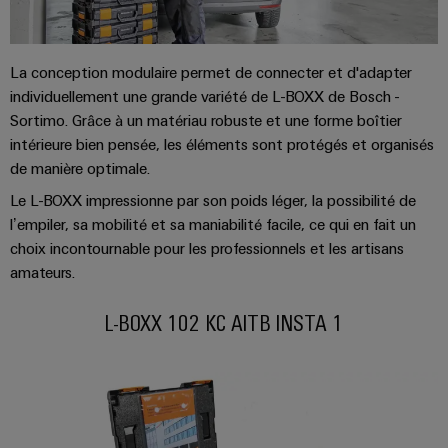
Distribution
stockage
l'énergie
Réparations
d'énergie
(ESS)
et
Réseau
Électronique
IIoT
pièces
La conception modulaire permet de connecter et d'adapter
de
Hydrogène
et
Modules
individuellement une grande variété de L-BOXX de Bosch -
de
partenaires
L'hydrogène
logiciels
de
Sortimo. Grâce à un matériau robuste et une forme boîtier
comme
rechange
IIoT
d'automatisation
technologie
intérieure bien pensée, les éléments sont protégés et organisés
relais
et
essentielle
Cours
de manière optimale.
et
automatisation
pour
Analyse
de
relais
la
Le L-BOXX impressionne par son poids léger, la possibilité de
industrielle
formation
transition
Trouvez
statiques
l’empiler, sa mobilité et sa maniabilité facile, ce qui en fait un
énergétique
et
votre
choix incontournable pour les professionnels et les artisans
Automatisation
Amplificateurs
webinaires
partenaire
amateurs.
Machines
industrielle
de
pour
Solutions
IoT
L-BOXX 102 KC AITB INSTA 1
pour
séparation
vos
les
industriel
et
Options
solutions
différents
convertisseurs
de
secteurs
d'IIoT
Sécurité
de
de
commande
et
industrielle
la
mesure
numérique
d'automatisation
machine