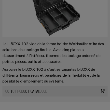
industrielle
d'énergie
NDT-L-PE
éprouvée
Accès
Borne d'installation 3 fils - AITB 2.5 BB N-L-PE
Transmission
distant
Séparateur - APP ITB 2.5 BB BL
et
distribution
Plateforme
Équerre d'extrémité, plaque de maintien et alimentation - AITB 16 BB
NLO BL
Stabilité
de
et
services
Équerre d'extrémité - AEB ITB 2.5/4 BB BL
sécurité
Le L-BOXX 102 vide de la forme boîtier Weidmüller offre des
industriels
des
solutions de stockage flexible. Avec cinq plateaux
Protection de barrette de liaison - BB-CV AITB 3X10
réseaux
easyConnect
d'assortiment à l'intérieur, il permet le stockage ordonné de
modernes
Barrette de liaison 10x3 mm
petites pièces, outils et accessoires.
de
Wireless
Terminal de puissance 1 niveau 16 mm² - AITB 16 BB 2C
l'énergie
Associez le L-BOXX 102 à d'autres variantes L-BOXX de
Connectivity
Terminal de puissance 1 niveau 16 mm² - AITB 16 BB 2C BL
différents fournisseurs et bénéficiez de la flexibilité et de la
Traitement
Solutions
possibilité d’empilement du système.
de
Terminal de puissance 1 niveau 16 mm² - AITB 16 BB 2C PE
l'eau
GO TO PRODUCT CATALOGUE
et
Workplace
des
et
eaux
accessoires