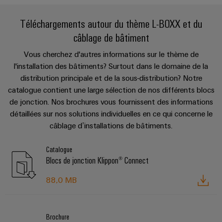
Téléchargements autour du thème L-BOXX et du
câblage de bâtiment
Vous cherchez d'autres informations sur le thème de
l'installation des bâtiments? Surtout dans le domaine de la
Weidmüller
distribution principale et de la sous-distribution? Notre
Configurator
catalogue contient une large sélection de nos différents blocs
Ingénierie
numérique
de jonction. Nos brochures vous fournissent des informations
d'un niveau
détaillées sur nos solutions individuelles en ce qui concerne le
supérieur -
intuitive,
câblage d’installations de bâtiments.
simple,
rapide
Catalogue
Blocs de jonction Klippon® Connect
88,0 MB
Brochure