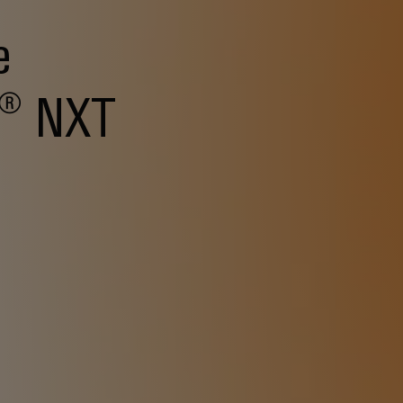
e
l® NXT