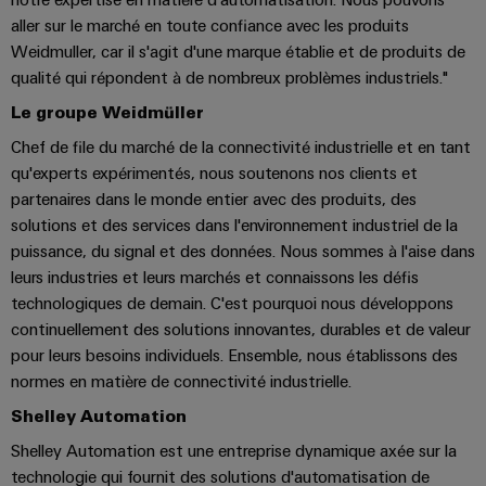
Pair
pour
certificats
Configurator
2026
Conseils
et
aller sur le marché en toute confiance avec les produits
relever
Ethernet
de
Ingénierie
les
en
Weidmuller, car il s'agit d'une marque établie et de produits de
composants
numérique
Promotions
gestion
défis
d'un niveau
qualité qui répondent à de nombreux problèmes industriels."
matière
de
supérieur -
and
Systèmes
de
intuitive,
la
Orange
Armoire
Le groupe Weidmüller
Campaigns
simple,
d'entrée
construction
connectivité
Mag
et
rapide
Chef de file du marché de la connectivité industrielle et en tant
d'armoire
de
Weidmüller
|
terrain
qu'experts expérimentés, nous soutenons nos clients et
Ingénierie
câbles
Configurator
Centre
Magazine
partenaires dans le monde entier avec des produits, des
numérique
et
Ingénierie
Câblage
de
client
solutions et des services dans l'environnement industriel de la
numérique
composants
d'installation
données
d'un niveau
puissance, du signal et des données. Nous sommes à l'aise dans
Weidmüller
supérieur -
Ressources
Solutions
leurs industries et leurs marchés et connaissons les défis
intuitive,
Configurator
Câbles
Smart
et
humaines
simple,
technologiques de demain. C'est pourquoi nous développons
de
produits
Armoire
rapide
Services
continuellement des solutions innovantes, durables et de valeur
pour
raccordement,
Notre
de
pour leurs besoins individuels. Ensemble, nous établissons des
les
de
câbles
direction
distribution
centres
normes en matière de connectivité industrielle.
connecteurs
de
patch
Building
pour
Shelley Automation
Carrière
données
et
:
circuit
Mesurage
Shelley Automation est une entreprise dynamique axée sur la
câbles
efficaces,
imprimé
intelligente
technologie qui fournit des solutions d'automatisation de
fiables,