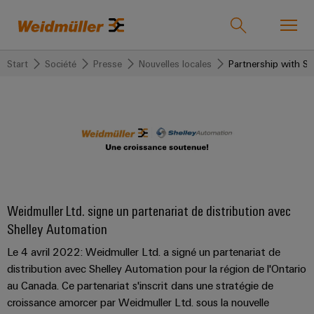
Start
Société
Presse
Nouvelles locales
Partnership with Sh
Product catalogue
Support Center
easyConnect
back to
back to
back to Les
back to
back to
back to
back
back
back to
back to
back
Industries
Solutions
technologies
Produits
Automatisation
Wireless
to
to
Events &
Société
to
Industries
et logiciels
Connectivity
Service
Ventes
Promotions
Presse
Weidmüller
Technologie
Solutions
Les
Technique
Notre
IndustryMatch
de
Wireless
Promotions
Nouvelles
technologies
de
entreprise
Produits
Distributeurs
Solutions
Un
raccordement
Connectivity
and
locales
Wireless
Weidmuller Ltd. signe un partenariat de distribution avec
raccordement
personnalisés
monde
PUSH-
Solutions
Campaigns
Solutions
Shelley Automation
Technologie
Qui
Weidmüller
3D
Partnership
IN
Overview
où
de
Blocs
nous
Barrettes
eShop
Le 4 avril 2022: Weidmuller Ltd. a signé un partenariat de
Produits
Wireless
IT/OT
with
les
raccordement
de
sommes
de
distribution avec Shelley Automation pour la région de l'Ontario
Aperçu
défis
Solutions
Convergence
AD
Weidmuller
Nouveautés
SNAP
jonction
raccordement
deviennent
au Canada. Ce partenariat s'inscrit dans une stratégie de
des
Overview
Foundations
Electrical
175
Distributeurs
produits
tangibles
IN
Service
équipées
croissance amorcer par Weidmuller Ltd. sous la nouvelle
produits
Landing
et
Connecteurs
ans
Technique de