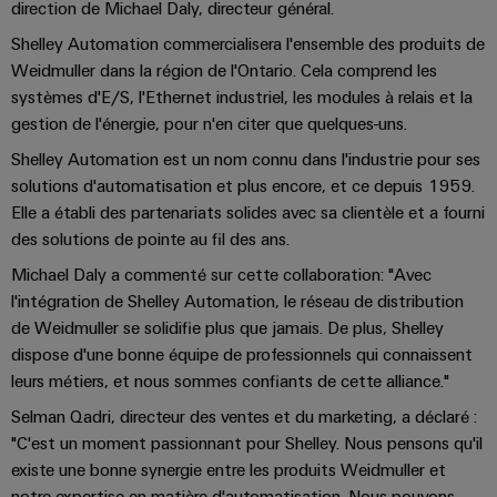
direction de Michael Daly, directeur général.
les
PUSH
raccordement
Page
Technologie
débrochables
de
Assemblage
ALL
ALL
pratique pour
solutions
Shelley Automation commercialisera l'ensemble des produits de
IN
SERVICES
SERVICES
Représentants
votre
de
Weidmüller
de
Ventes
peuvent
Smart
industrie. Nos
Weidmuller dans la région de l'Ontario. Cela comprend les
Blocs
être
des
raccordement
câbles
innovations
Cabinet
systèmes d'E/S, l'Ethernet industriel, les modules à relais et la
expérimentées.
de
Faits
pour la
ventes
PUSH-
spécifiques
ALL
Building
connectivité
gestion de l'énergie, pour n'en citer que quelques-uns.
Nouveautés
jonction
et
SERVICES
Société
Infrastructure
IN
industrielle.
produits
Canada
enfichables
chiffres
Service
Shelley Automation est un nom connu dans l'industrie pour ses
bâtiment
IT/OT
Technique de
Sales
solutions d'automatisation et plus encore, et ce depuis 1959.
Microréseaux
pour
de
raccordement
Solutions
Convergence
Durabilité
pratique pour
Elle a établi des partenariats solides avec sa clientèle et a fourni
Representatives
DC
circuit
livraison
pour
Foundations
votre
les
des solutions de pointe au fil des ans.
imprimé
rapide
industrie. Nos
Académie
besoins
u-
innovations
et
Power
Michael Daly a commenté sur cette collaboration: "Avec
de
spécifiques
pour la
OS
Events
connectivité
l'intégration de Shelley Automation, le réseau de distribution
de
connecteurs
Management
Weidmüller
industrielle.
edge
la
&
de Weidmuller se solidifie plus que jamais. De plus, Shelley
Services
pour
Solutions
construction
computing
Promotions
dispose d'une bonne équipe de professionnels qui connaissent
Conformité
de
circuit
d'infrastructures
Industrial
leurs métiers, et nous sommes confiants de cette alliance."
conseil
imprimé
5G
Weidmüller
Sites
Construction
Cybersecurity
et
Selman Qadri, directeur des ventes et du marketing, a déclaré :
industrielle
Canada
d'armoire
Systèmes
"C'est un moment passionnant pour Shelley. Nous pensons qu'il
d’ingénierie
Informations
at
Des
de
existe une bonne synergie entre les produits Weidmuller et
Single
numérique
ALL
et
solutions
Weidmüller
EFC
SERVICES
coffrets
notre expertise en matière d'automatisation. Nous pouvons