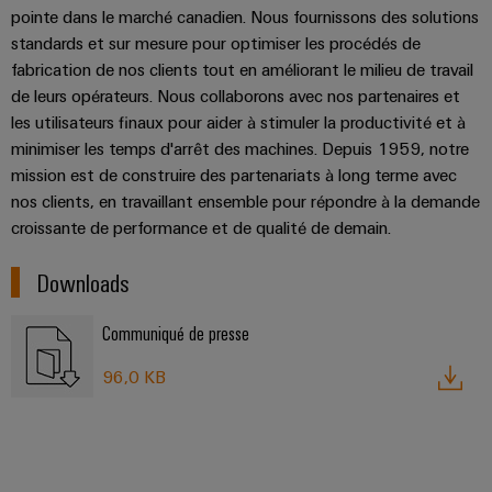
Presse
Modules
évolutifs
pointe dans le marché canadien. Nous fournissons des solutions
Services
Weidmüller
de
standards et sur mesure pour optimiser les procédés de
Fabricants
de
Nouvelles
Configurator
fabrication de nos clients tout en améliorant le milieu de travail
câblage
d'équipements
laboratoire
locales
de leurs opérateurs. Nous collaborons avec nos partenaires et
API
Solutions
Solutions
les utilisateurs finaux pour aider à stimuler la productivité et à
et
de
Actualité
Workplace
minimiser les temps d'arrêt des machines. Depuis 1959, notre
technique
solutions
de
Support
de
mission est de construire des partenariats à long terme avec
de
l'entreprise
raccordement
nos clients, en travaillant ensemble pour répondre à la demande
migration
innovantes
Support
Systèmes
croissante de performance et de qualité de demain.
pour
Actualité
technique
et
les
Interfaces
Presse
appareils
solutions
Downloads
d'accès
PSIRT
Contact
Stockage
Automatisation
Communiqué de presse
Boîtiers
Données
Presse
d'énergie
décentralisée
de
techniques
Solutions
96,0 KB
distribution
et
Solutions
Catalogues
produits
Nos
de
pour
Marshalling
produits
partenaires
gestion
systèmes
Solutions
techniques
de
de