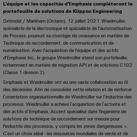
L'équipe et les capacités d'Emphasis compléteront le
les
PUSH
raccordement
Page
Technologie
débrochables
de
Assemblage
ALL
ALL
pratique pour
solutions
portefeuille de solutions de Klippon Engineering
IN
SERVICES
SERVICES
Représentants
votre
de
Weidmüller
de
Ventes
peuvent
Smart
industrie. Nos
Blocs
Detmold / Markham (Ontario), 12 juillet 2021. Weidmüller,
être
des
raccordement
câbles
innovations
Cabinet
expérimentées.
de
Faits
spécialiste de la électronique et spécialiste de l'automatisation
pour la
ventes
PUSH-
spécifiques
ALL
Building
connectivité
Nouveautés
de Process, poursuit sa stratégie de croissance en matière de
jonction
et
SERVICES
Société
Infrastructure
IN
industrielle.
produits
Technique de raccordement, de communication et de
Canada
enfichables
chiffres
Service
bâtiment
IT/OT
Technique de
numérisation. Avec l'acquisition de l'équipe et des actifs
Sales
Microréseaux
pour
de
raccordement
Solutions
Convergence
Durabilité
d'Emphasis Inc., le groupe Weidmüller étend son portefeuille,
pratique pour
Representatives
DC
circuit
livraison
pour
Foundations
votre
notamment en matière de migration API et de solutions C1D2
les
imprimé
rapide
industrie. Nos
Académie
besoins
(Classe 1 division 2).
u-
innovations
et
Power
de
spécifiques
pour la
OS
Events
Emphasis et Weidmüller ont eu une vaste collaboration au fil
connectivité
de
connecteurs
Management
Weidmüller
industrielle.
edge
la
des décennies. Afin de consolider cette relation et de renforcer
&
Services
pour
Solutions
construction
computing
l’orientation organisationnelle de Weidmüller sur l’industrie des
Promotions
Conformité
de
circuit
d'infrastructures
processus, Weidmüller a achevé l’acquisition de l’activité et
Industrial
conseil
imprimé
5G
Weidmüller
Sites
des actifs d’Emphasis. Accent spécialisé dans l'ingénierie de
Construction
Cybersecurity
et
industrielle
Canada
solutions de technique de raccordement sur mesure pour
d'armoire
Systèmes
d’ingénierie
Informations
l'industrie des processus, y compris les zones dangereuses. «
at
Des
de
Single
numérique
ALL
et
solutions
C’est un choix idéal - les ressources mondiales de vente et de
Weidmüller
EFC
SERVICES
coffrets