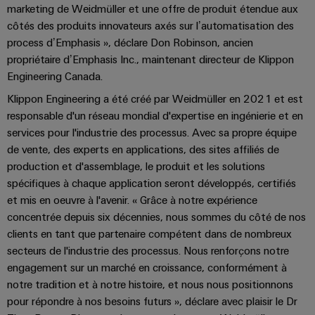
Pair
pour
certificats
Configurator
marketing de Weidmüller et une offre de produit étendue aux
2026
Conseils
et
relever
Ethernet
de
Ingénierie
côtés des produits innovateurs axés sur l’automatisation des
les
en
composants
numérique
Promotions
process d’Emphasis », déclare Don Robinson, ancien
gestion
défis
d'un niveau
matière
de
supérieur -
propriétaire d’Emphasis Inc., maintenant directeur de Klippon
and
Systèmes
de
intuitive,
la
Orange
Armoire
Engineering Canada.
Campaigns
simple,
d'entrée
construction
connectivité
Mag
et
rapide
d'armoire
Klippon Engineering a été créé par Weidmüller en 2021 et est
de
Weidmüller
|
terrain
responsable d'un réseau mondial d'expertise en ingénierie et en
Ingénierie
câbles
Configurator
Centre
Magazine
services pour l'industrie des processus. Avec sa propre équipe
numérique
et
Ingénierie
Câblage
de
client
numérique
de vente, des experts en applications, des sites affiliés de
composants
d'installation
données
d'un niveau
Weidmüller
production et d'assemblage, le produit et les solutions
supérieur -
Ressources
Solutions
intuitive,
spécifiques à chaque application seront développés, certifiés
Configurator
Câbles
Smart
et
humaines
simple,
et mis en oeuvre à l'avenir. « Grâce à notre expérience
de
produits
Armoire
rapide
Services
concentrée depuis six décennies, nous sommes du côté de nos
pour
raccordement,
Notre
de
les
de
clients en tant que partenaire compétent dans de nombreux
câbles
direction
distribution
centres
connecteurs
secteurs de l'industrie des processus. Nous renforçons notre
de
patch
Building
engagement sur un marché en croissance, conformément à
pour
Carrière
données
et
notre tradition et à notre histoire, et nous nous positionnons
:
circuit
Mesurage
câbles
efficaces,
pour répondre à nos besoins futurs », déclare avec plaisir le Dr
imprimé
intelligente
fiables,