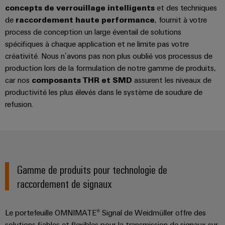
Presse
Modules
évolutifs
concepts de verrouillage intelligents
et des techniques
Services
Weidmüller
de
de
raccordement haute performance
, fournit à votre
Fabricants
de
Nouvelles
Configurator
process de conception un large éventail de solutions
câblage
d'équipements
laboratoire
locales
spécifiques à chaque application et ne limite pas votre
API
Solutions
Solutions
créativité. Nous n’avons pas non plus oublié vos processus de
et
de
Actualité
Workplace
production lors de la formulation de notre gamme de produits,
technique
solutions
de
Support
de
car nos
composants THR et SMD
assurent les niveaux de
de
l'entreprise
raccordement
productivité les plus élevés dans le système de soudure de
migration
innovantes
Support
Systèmes
refusion.
pour
Actualité
technique
et
les
Interfaces
Presse
appareils
solutions
d'accès
PSIRT
Contact
Stockage
Automatisation
Boîtiers
Données
Presse
d'énergie
décentralisée
de
techniques
Gamme de produits pour technologie de
Solutions
distribution
et
raccordement de signaux
Solutions
Catalogues
produits
Nos
de
pour
Marshalling
produits
partenaires
gestion
systèmes
Le portefeuille OMNIMATE® Signal de Weidmüller offre des
Solutions
techniques
de
de
solutions fiables et flexibles pour la transmission de signaux sur