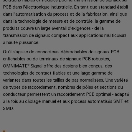
Distribution
stockage
l'énergie
Réparations
PCB dans l'électronique industrielle. En tant que standard établi
d'énergie
(ESS)
et
Réseau
dans l'automatisation du process et de la fabrication, ainsi que
Électronique
IIoT
pièces
dans la technologie de mesure et de contrôle, la gamme de
de
Hydrogène
et
Modules
produits couvre un large éventail d'exigences - de la
de
partenaires
L'hydrogène
logiciels
de
transmission de signaux compact aux applications multicœurs
comme
rechange
IIoT
d'automatisation
technologie
à haute puissance.
relais
et
essentielle
Cours
et
Qu'il s'agisse de connecteurs débrochables de signaux PCB
automatisation
pour
Analyse
de
relais
la
enfichables ou de terminaux de signaux PCB robustes,
industrielle
formation
transition
Trouvez
statiques
OMNIMATE® Signal offre des designs bien conçus, des
énergétique
et
votre
technologies de contact fiables et une large gamme de
Automatisation
Amplificateurs
webinaires
partenaire
variantes dans toutes les tailles de pas normalisées. Une variété
Machines
industrielle
de
de types de raccordement, nombres de pôles et sections du
pour
Solutions
IoT
pour
séparation
conducteur permettent un raccordement PCB optimal - adapté
vos
les
industriel
et
à la fois au câblage manuel et aux process automatisés SMT et
Options
solutions
différents
SMD.
convertisseurs
de
secteurs
d'IIoT
Sécurité
de
de
commande
et
industrielle
la
mesure
numérique
d'automatisation
machine