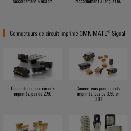
enfichables
raccordement à ressort
raccordement à languette.
PV
Exploiter
pour
l'énergie
Répartiteurs
circuit
solaire
de
pour
imprimé
l'efficacité
bus
et
Connecteurs de circuit imprimé OMNIMATE® Signal
des
de
connecteurs
ressources
terrain
pour
Chemin
circuit
Circuit
de
imprimé
Protection
fer
Des
Services
solutions
de
modernes
Automatisation
Connecteurs pour circuits
Connecteurs pour circuits
connecteurs
et
imprimés, pas de 2,50
imprimés, pas de 3,50 et
et
numériques
pour
3,81
pour
logiciels
circuit
une
mobilité
imprimé
Commandes
respectueuse
du
Original
Systèmes
climat