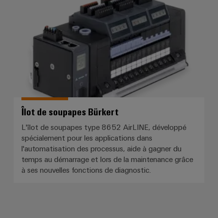
câbles
spécifiques
Nouveautés
produits
Technique de
raccordement
pratique pour
votre
industrie. Nos
Îlot de soupapes Bürkert
innovations
pour la
L'îlot de soupapes type 8652 AirLINE, développé
connectivité
industrielle.
spécialement pour les applications dans
l'automatisation des processus, aide à gagner du
temps au démarrage et lors de la maintenance grâce
à ses nouvelles fonctions de diagnostic.
Schrag - bloc de jonction pour ci