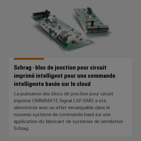
Weidmüller
Configurator
Ingénierie
numérique
Schrag - bloc de jonction pour circuit
d'un niveau
supérieur -
imprimé intelligent pour une commande
intuitive,
intelligente basée sur le cloud
simple,
rapide
La puissance des blocs de jonction pour circuit
imprimé OMNIMATE Signal LSF-SMD a été
démontrée avec un effet remarquable dans le
nouveau système de commande basé sur une
application du fabricant de systèmes de ventilation
Schrag