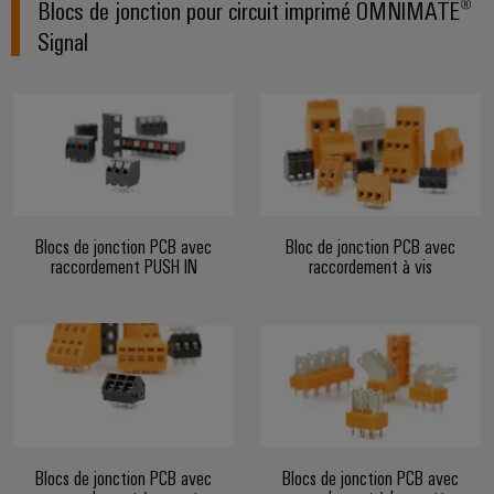
et
Plateforme
Blocs de jonction pour circuit imprimé OMNIMATE®
Alimentations
eShop
de
de
Signal
l'automatisation
services
Boîtiers
Interface
d'usines
industriels
électroniques
OCI
Pétrole
easyConnect
et
Protection
INTERFACE
gaz
Contrôleur
contre
EDI
Sécurisation
de
la
des
centrale
foudre
fonctionnements
ALL
Blocs de jonction PCB avec
Bloc de jonction PCB avec
électrique
avec
et
SERVICES
raccordement PUSH IN
raccordement à vis
des
la
solutions
surtension
en
Fabricant
réseau
Boîtiers
pour
d'équipements
l'industrie
de
des
Blocs
raccordement
process
de
du
Énergie
jonction
générateur
Blocs de jonction PCB avec
Blocs de jonction PCB avec
photovoltaïque