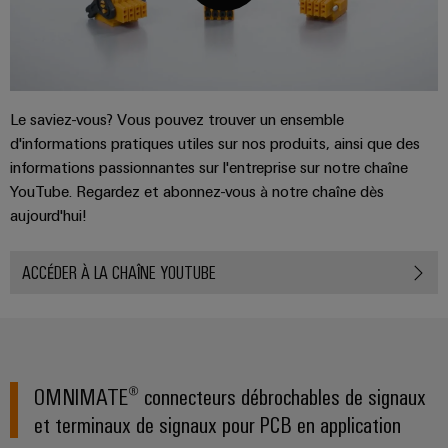
industrielle
d'énergie
éprouvée
Accès
Transmission
distant
et
distribution
Plateforme
Le saviez-vous? Vous pouvez trouver un ensemble
Stabilité
de
d'informations pratiques utiles sur nos produits, ainsi que des
et
services
informations passionnantes sur l'entreprise sur notre chaîne
sécurité
YouTube. Regardez et abonnez-vous à notre chaîne dès
industriels
des
réseaux
aujourd'hui!
easyConnect
modernes
de
Wireless
ACCÉDER À LA CHAÎNE YOUTUBE
l'énergie
Connectivity
Traitement
Solutions
de
l'eau
et
Workplace
OMNIMATE® connecteurs débrochables de signaux
des
et
et terminaux de signaux pour PCB en application
eaux
accessoires