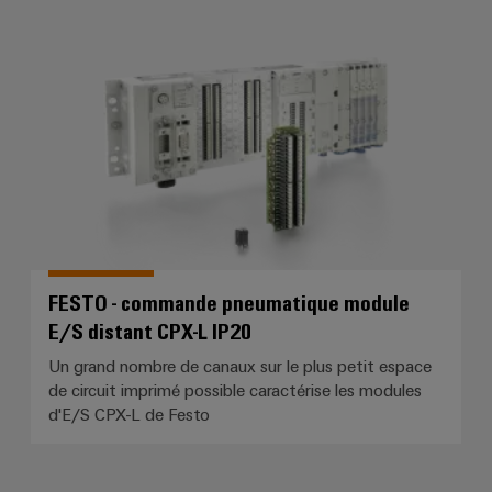
usées
Outils
Solutions
FESTO - commande pneumatique 
pour
Machines
l'industrie
de
automatiques
l'eau
et
Logiciels
des
eaux
Repérages
usées
Imprimantes
Énergie
industrielles
éolienne
FESTO - commande pneumatique module
Excellence
Éclairage
E/S distant CPX-L IP20
opérationnelle
dans
industriel
Un grand nombre de canaux sur le plus petit espace
le
de circuit imprimé possible caractérise les modules
domaine
Infrastructure
de
d'E/S CPX-L de Festo
de
l'énergie
éolienne
l'armoire
de