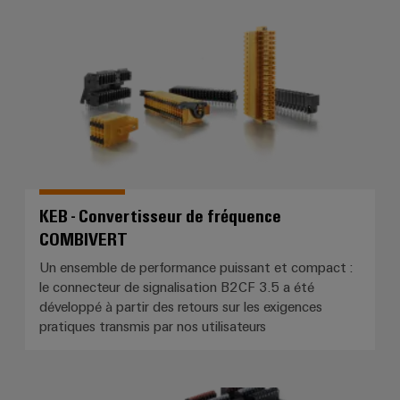
KEB - Convertisseur de fréque
distribution
Service
d'assemblage
Rails
de
raccordement
KEB - Convertisseur de fréquence
équipés
COMBIVERT
Boîtiers
Un ensemble de performance puissant et compact :
modifiés
le connecteur de signalisation B2CF 3.5 a été
et
développé à partir des retours sur les exigences
équipés
pratiques transmis par nos utilisateurs
Assemblage
de
Îlot de soupapes Bürkert