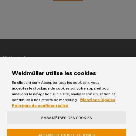
Weidmuller Ltee.
10 Spy Court
Weidmüller utilise les cookies
Markham, Ontario L3R 5H6
En cliquant sur « Accepter tous les cookies », vous
Téléphone: (800) 268-4080
acceptez le stockage de cookies sur votre appareil pour
Fax: (905) 475-5855
améliorer la navigation sur le site, analyser son utilisation et
contribuer à nos efforts de marketing.
Mentions légales
Politique de confidentialité
PARAMÈTRES DES COOKIES
AUTORISER TOUS LES COOKIES