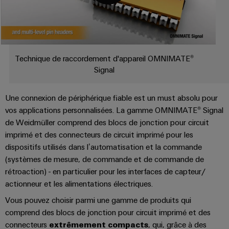
Pair
pour
certificats
Services
Configurator
2026
Conseils
et
relever
Ethernet
de
Ingénierie
les
en
composants
numérique
Promotions
gestion
défis
d'un niveau
Téléchargements
matière
de
supérieur -
and
Systèmes
de
intuitive,
la
Orange
Armoire
Campaigns
Technique de raccordement d'appareil OMNIMATE®
simple,
d'entrée
construction
connectivité
Mag
et
Compléments parfaits
rapide
Signal
d'armoire
de
Weidmüller
|
terrain
Ingénierie
câbles
Configurator
Centre
Magazine
Conseil et support
Une connexion de périphérique fiable est un must absolu pour
numérique
et
Ingénierie
Câblage
de
client
numérique
vos applications personnalisées. La gamme OMNIMATE® Signal
composants
d'installation
données
d'un niveau
Weidmüller
de Weidmüller comprend des blocs de jonction pour circuit
supérieur -
Ressources
Solutions
intuitive,
Configurator
Câbles
imprimé et des connecteurs de circuit imprimé pour les
Smart
et
humaines
simple,
dispositifs utilisés dans l’automatisation et la commande
de
produits
Armoire
rapide
Services
pour
(systèmes de mesure, de commande et de commande de
raccordement,
Notre
de
les
de
rétroaction) - en particulier pour les interfaces de capteur/
câbles
direction
distribution
centres
connecteurs
actionneur et les alimentations électriques.
de
patch
Building
pour
Carrière
données
Vous pouvez choisir parmi une gamme de produits qui
et
:
circuit
Mesurage
comprend des blocs de jonction pour circuit imprimé et des
câbles
efficaces,
imprimé
intelligente
connecteurs
extrêmement compacts
, qui, grâce à des
fiables,