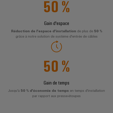
50
%
Presse
Modules
évolutifs
Services
Weidmüller
de
Fabricants
de
Nouvelles
Configurator
câblage
d'équipements
laboratoire
locales
Gain d'espace
API
Solutions
Solutions
et
de
Actualité
Réduction de l'espace d'installation
de plus de
50 %
Workplace
technique
solutions
grâce à notre solution de système d'entrée de câbles
de
Support
de
de
l'entreprise
raccordement
migration
innovantes
Support
Systèmes
pour
Actualité
technique
et
50
%
les
Interfaces
Presse
appareils
solutions
d'accès
PSIRT
Contact
Stockage
Automatisation
Boîtiers
Données
Presse
d'énergie
décentralisée
Gain de temps
de
techniques
Solutions
distribution
et
Jusqu'à
50 % d'économie de temps
en temps d'installation
Solutions
Catalogues
produits
par rapport aux presse-étoupes
Nos
de
pour
Marshalling
produits
partenaires
gestion
systèmes
Solutions
techniques
de
de