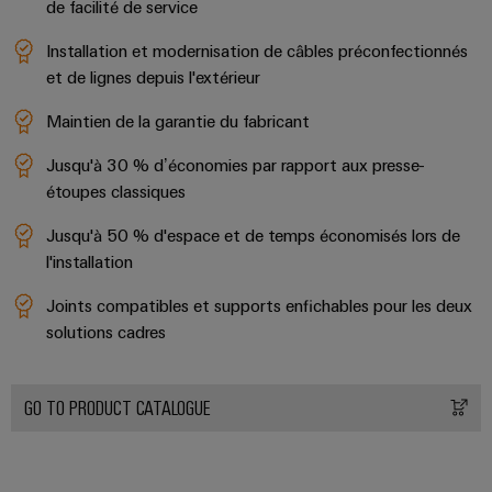
de facilité de service
usées
Outils
Solutions
Installation et modernisation de câbles préconfectionnés
pour
et de lignes depuis l'extérieur
Machines
l'industrie
de
automatiques
Maintien de la garantie du fabricant
l'eau
et
Logiciels
Jusqu'à 30 % d’économies par rapport aux presse-
des
étoupes classiques
eaux
Repérages
usées
Jusqu'à 50 % d'espace et de temps économisés lors de
Imprimantes
Énergie
l'installation
industrielles
éolienne
Joints compatibles et supports enfichables pour les deux
Excellence
Éclairage
opérationnelle
solutions cadres
dans
industriel
le
domaine
Infrastructure
GO TO PRODUCT CATALOGUE
de
de
l'énergie
éolienne
l'armoire
de