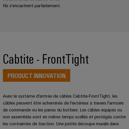
Equipment
dans
d'E/S
fils s'encastrent parfaitement.
le
Manufacturer
transport
Ethernet
(OEM)
ferroviaire
industriel
Construction
Écrans
navale
tactiles
Solutions
de
Cabtite - FrontTight
Outils
raccordement
complètes
d'ingénierie
pour
et
l'industrie
PRODUCT INNOVATION
de
maritime
visualisation
Une
énergie
Mesure
Avec le système d'entrée de câbles Cabtite-FrontTight, les
traditionnelle
câbles peuvent être acheminés de l'extérieur à travers l'armoire
d'énergie
L'avenir
de commande ou les parois du boîtiers. Les câbles équipés ou
de
Weidmüller
non assemblés sont en même temps scellés et protégés contre
la
IA
les contraintes de traction. Une petite découpe murale dans
production