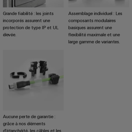
enfichables
PV
Exploiter
pour
l'énergie
Grande fiabilité : les joints
Assemblage individuel : Les
Répartiteurs
circuit
solaire
incorporés assurent une
composants modulaires
de
pour
imprimé
protection de type IP et UL
basiques assurent une
l'efficacité
bus
et
des
élevée.
flexibilité maximale et une
de
connecteurs
ressources
large gamme de variantes.
terrain
pour
Chemin
circuit
Circuit
de
imprimé
Protection
fer
Des
Services
solutions
de
modernes
Automatisation
connecteurs
et
et
numériques
pour
pour
logiciels
circuit
une
mobilité
imprimé
Commandes
Aucune perte de garantie :
respectueuse
du
grâce à nos éléments
Original
Systèmes
climat
d'étanchéité, les câbles et les