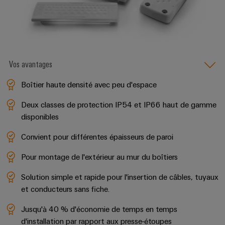
câbles
spécifiques
Nouveautés
produits
Vos avantages
Technique de
raccordement
Boîtier haute densité avec peu d'espace
pratique pour
votre
Deux classes de protection IP54 et IP66 haut de gamme
industrie. Nos
innovations
disponibles
pour la
connectivité
Convient pour différentes épaisseurs de paroi
industrielle.
Pour montage de l'extérieur au mur du boîtiers
Solution simple et rapide pour l'insertion de câbles, tuyaux
et conducteurs sans fiche.
Jusqu'à 40 % d'économie de temps en temps
d'installation par rapport aux presse-étoupes