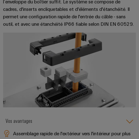
industrielle
l’enveloppe du boîtier suffit. Le système se compose de
d'énergie
éprouvée
cadres, d'inserts encliquetables et d'éléments d'étanchéité. Il
Accès
permet une configuration rapide de l'entrée du câble - sans
Transmission
distant
outil, et avec une étanchéité IP66 fiable selon DIN EN 60529.
et
distribution
Plateforme
Stabilité
de
et
services
sécurité
industriels
des
réseaux
easyConnect
modernes
de
Wireless
l'énergie
Connectivity
Traitement
Solutions
de
l'eau
et
Workplace
Vos avantages
des
et
Assemblage rapide de l'extérieur vers l'intérieur pour plus
eaux
accessoires