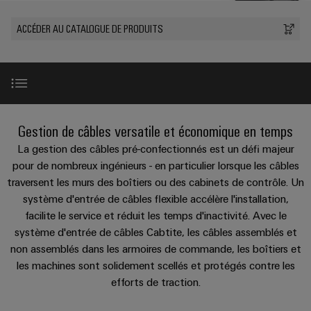
les
PUSH
raccordement
Page
Technologie
débrochables
de
Assemblage
ALL
ALL
pratique pour
solutions
ACCÉDER AU CATALOGUE DE PRODUITS
IN
SERVICES
SERVICES
Représentants
votre
de
Weidmüller
de
Ventes
peuvent
Smart
industrie. Nos
Blocs
être
des
raccordement
câbles
innovations
Cabinet
expérimentées.
de
Faits
pour la
ventes
PUSH-
spécifiques
ALL
Building
connectivité
Nouveautés
jonction
et
SERVICES
Société
Infrastructure
IN
industrielle.
produits
Canada
enfichables
chiffres
Service
bâtiment
IT/OT
Technique de
Sales
Microréseaux
pour
de
raccordement
Introduction
Solutions
Convergence
Gestion de câbles versatile et économique en temps
Durabilité
pratique pour
Representatives
DC
circuit
livraison
pour
Foundations
votre
La gestion des câbles pré-confectionnés est un défi majeur
les
imprimé
rapide
industrie. Nos
Académie
besoins
u-
Avantages spécifiques du produit
pour de nombreux ingénieurs - en particulier lorsque les câbles
innovations
et
Power
de
spécifiques
pour la
traversent les murs des boîtiers ou des cabinets de contrôle. Un
OS
Events
connectivité
de
connecteurs
Management
Weidmüller
système d'entrée de câbles flexible accélère l'installation,
industrielle.
edge
la
&
Services
Nouveautés produits
pour
Solutions
facilite le service et réduit les temps d'inactivité. Avec le
construction
computing
Promotions
Conformité
de
circuit
d'infrastructures
système d'entrée de câbles Cabtite, les câbles assemblés et
Industrial
conseil
imprimé
5G
Vidéos
non assemblés dans les armoires de commande, les boîtiers et
Weidmüller
Sites
Construction
Cybersecurity
et
les machines sont solidement scellés et protégés contre les
industrielle
Canada
d'armoire
Systèmes
d’ingénierie
Informations
efforts de traction.
at
Des
Complément parfait
de
Single
numérique
ALL
et
solutions
Weidmüller
EFC
SERVICES
coffrets