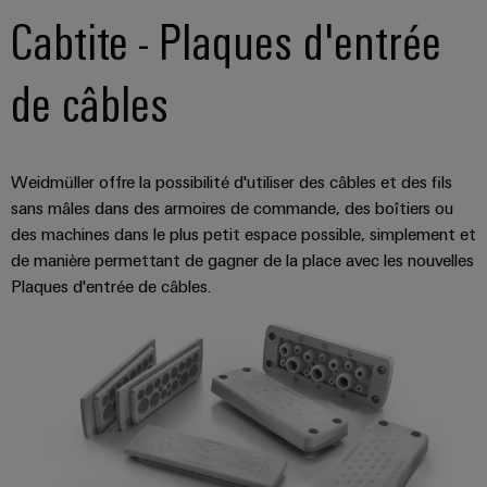
Cabtite - Plaques d'entrée
distribution
de câbles
Service
d'assemblage
Rails
Weidmüller offre la possibilité d'utiliser des câbles et des fils
de
sans mâles dans des armoires de commande, des boîtiers ou
raccordement
des machines dans le plus petit espace possible, simplement et
de manière permettant de gagner de la place avec les nouvelles
équipés
Plaques d'entrée de câbles.
Boîtiers
modifiés
et
équipés
Assemblage
de