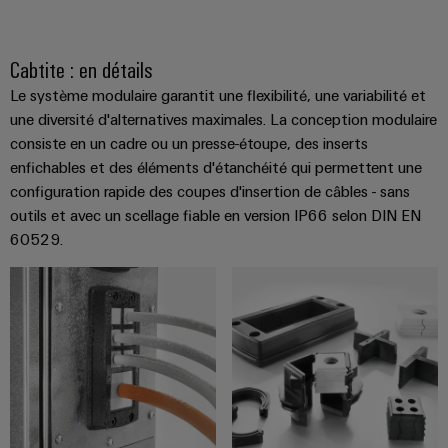
et
Plateforme
Alimentations
eShop
de
de
l'automatisation
services
Boîtiers
Interface
d'usines
Cabtite : en détails
industriels
électroniques
OCI
Pétrole
Le système modulaire garantit une flexibilité, une variabilité et
easyConnect
une diversité d'alternatives maximales. La conception modulaire
et
Protection
INTERFACE
consiste en un cadre ou un presse-étoupe, des inserts
gaz
Contrôleur
contre
EDI
enfichables et des éléments d'étanchéité qui permettent une
Sécurisation
de
la
configuration rapide des coupes d'insertion de câbles - sans
des
centrale
foudre
fonctionnements
ALL
outils et avec un scellage fiable en version IP66 selon DIN EN
électrique
avec
et
SERVICES
60529.
des
la
solutions
surtension
en
Fabricant
réseau
Boîtiers
pour
d'équipements
l'industrie
de
des
Blocs
raccordement
process
de
du
Énergie
jonction
générateur
photovoltaïque