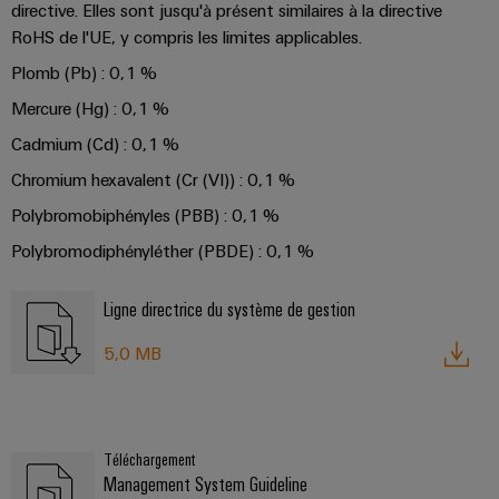
Equipment
dans
d'E/S
directive. Elles sont jusqu'à présent similaires à la directive
le
Manufacturer
RoHS de l'UE, y compris les limites applicables.
transport
Ethernet
(OEM)
Plomb (Pb) : 0,1 %
ferroviaire
industriel
Mercure (Hg) : 0,1 %
Construction
Écrans
navale
Cadmium (Cd) : 0,1 %
tactiles
Solutions
Chromium hexavalent (Cr (VI)) : 0,1 %
de
Outils
raccordement
Polybromobiphényles (PBB) : 0,1 %
complètes
d'ingénierie
Polybromodiphényléther (PBDE) : 0,1 %
pour
et
l'industrie
de
maritime
Ligne directrice du système de gestion
visualisation
Une
5,0 MB
énergie
Mesure
traditionnelle
d'énergie
L'avenir
de
Weidmüller
Téléchargement
la
IA
Management System Guideline
production