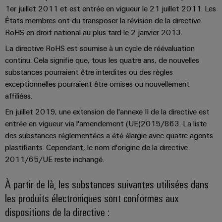
Distribution
stockage
1er juillet 2011 et est entrée en vigueur le 21 juillet 2011. Les
l'énergie
Réparations
d'énergie
États membres ont du transposer la révision de la directive
(ESS)
et
Réseau
Électronique
IIoT
RoHS en droit national au plus tard le 2 janvier 2013.
pièces
de
Hydrogène
et
Modules
La directive RoHS est soumise à un cycle de réévaluation
de
partenaires
L'hydrogène
logiciels
de
continu. Cela signifie que, tous les quatre ans, de nouvelles
comme
rechange
IIoT
d'automatisation
technologie
substances pourraient être interdites ou des règles
relais
et
essentielle
Cours
exceptionnelles pourraient être omises ou nouvellement
et
automatisation
pour
Analyse
de
affiliées.
relais
la
industrielle
formation
transition
Trouvez
statiques
En juillet 2019, une extension de l'annexe II de la directive est
énergétique
et
votre
Automatisation
entrée en vigueur via l'amendement (UE)2015/863. La liste
Amplificateurs
webinaires
partenaire
Machines
des substances réglementées a été élargie avec quatre agents
industrielle
de
pour
plastifiants. Cependant, le nom d'origine de la directive
Solutions
IoT
pour
séparation
2011/65/UE reste inchangé.
vos
les
industriel
et
Options
solutions
différents
À partir de là, les substances suivantes utilisées dans
convertisseurs
de
secteurs
d'IIoT
Sécurité
de
les produits électroniques sont conformes aux
de
commande
et
industrielle
la
mesure
dispositions de la directive :
numérique
d'automatisation
machine