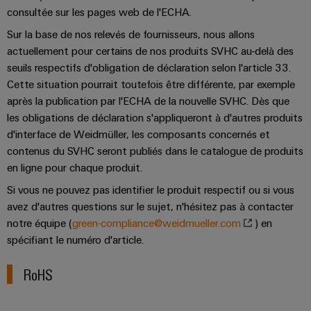
Pair
pour
certificats
Configurator
consultée sur les pages web de l'ECHA.
2026
Conseils
et
relever
Ethernet
de
Ingénierie
les
en
composants
Sur la base de nos relevés de fournisseurs, nous allons
numérique
Promotions
gestion
défis
d'un niveau
matière
actuellement pour certains de nos produits SVHC au-delà des
de
supérieur -
and
Systèmes
seuils respectifs d'obligation de déclaration selon l'article 33.
de
intuitive,
la
Orange
Armoire
Campaigns
simple,
d'entrée
construction
Cette situation pourrait toutefois être différente, par exemple
connectivité
Mag
et
rapide
d'armoire
de
après la publication par l'ECHA de la nouvelle SVHC. Dès que
Weidmüller
|
terrain
Ingénierie
câbles
les obligations de déclaration s'appliqueront à d'autres produits
Configurator
Centre
Magazine
numérique
d'interface de Weidmüller, les composants concernés et
et
Ingénierie
Câblage
de
client
numérique
contenus du SVHC seront publiés dans le catalogue de produits
composants
d'installation
données
d'un niveau
Weidmüller
en ligne pour chaque produit.
supérieur -
Ressources
Solutions
intuitive,
Configurator
Câbles
Smart
et
Si vous ne pouvez pas identifier le produit respectif ou si vous
humaines
simple,
de
produits
Armoire
rapide
avez d'autres questions sur le sujet, n'hésitez pas à contacter
Services
pour
raccordement,
Notre
de
notre équipe (
green-compliance@weidmueller.com
) en
les
de
câbles
direction
distribution
spécifiant le numéro d'article.
centres
connecteurs
de
patch
Building
pour
Carrière
données
RoHS
et
:
circuit
Mesurage
câbles
efficaces,
imprimé
intelligente
fiables,