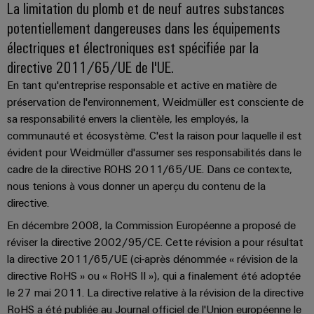
La limitation du plomb et de neuf autres substances
Presse
Modules
évolutifs
Services
Weidmüller
potentiellement dangereuses dans les équipements
de
Fabricants
de
Nouvelles
Configurator
électriques et électroniques est spécifiée par la
câblage
d'équipements
laboratoire
locales
directive 2011/65/UE de l'UE.
API
Solutions
Solutions
et
de
En tant qu'entreprise responsable et active en matière de
Actualité
Workplace
technique
solutions
préservation de l'environnement, Weidmüller est consciente de
de
Support
de
de
sa responsabilité envers la clientèle, les employés, la
l'entreprise
raccordement
communauté et écosystème. C'est la raison pour laquelle il est
migration
innovantes
Support
Systèmes
pour
Actualité
évident pour Weidmüller d'assumer ses responsabilités dans le
technique
et
les
Interfaces
cadre de la directive ROHS 2011/65/UE. Dans ce contexte,
Presse
appareils
solutions
d'accès
PSIRT
nous tenions à vous donner un aperçu du contenu de la
Contact
Stockage
directive.
Automatisation
Boîtiers
Données
Presse
d'énergie
décentralisée
En décembre 2008, la Commission Européenne a proposé de
de
techniques
Solutions
réviser la directive 2002/95/CE. Cette révision a pour résultat
distribution
et
Solutions
la directive 2011/65/UE (ci-après dénommée « révision de la
Catalogues
produits
Nos
de
directive RoHS » ou « RoHS II »), qui a finalement été adoptée
pour
Marshalling
produits
partenaires
gestion
systèmes
le 27 mai 2011. La directive relative à la révision de la directive
Solutions
techniques
de
de
RoHS a été publiée au Journal officiel de l'Union européenne le