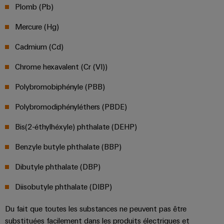
et
Plateforme
Plomb (Pb)
Alimentations
eShop
de
de
l'automatisation
Mercure (Hg)
services
Boîtiers
Interface
d'usines
industriels
électroniques
OCI
Cadmium (Cd)
Pétrole
easyConnect
et
Protection
INTERFACE
Chrome hexavalent (Cr (VI))
gaz
Contrôleur
contre
EDI
Sécurisation
Polybromobiphényle (PBB)
de
la
des
centrale
foudre
fonctionnements
ALL
Polybromodiphényléthers (PBDE)
électrique
avec
et
SERVICES
des
Bis(2-éthylhéxyle) phthalate (DEHP)
la
solutions
surtension
en
Benzyle butyle phthalate (BBP)
Fabricant
réseau
Boîtiers
pour
d'équipements
Dibutyle phthalate (DBP)
l'industrie
de
des
Blocs
Diisobutyle phthalate (DIBP)
raccordement
process
de
du
Énergie
Du fait que toutes les substances ne peuvent pas être
jonction
générateur
substituées facilement dans les produits électriques et
photovoltaïque