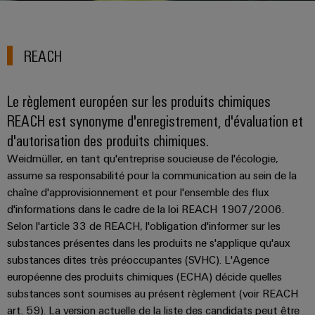
les
PUSH
raccordement
Page
Technologie
débrochables
de
Assemblage
ALL
ALL
pratique pour
solutions
IN
SERVICES
SERVICES
Représentants
votre
de
Weidmüller
de
Ventes
peuvent
Smart
industrie. Nos
Blocs
être
des
REACH
raccordement
câbles
innovations
Cabinet
expérimentées.
de
Faits
pour la
ventes
PUSH-
spécifiques
ALL
Building
connectivité
Nouveautés
jonction
et
SERVICES
Société
Infrastructure
IN
industrielle.
produits
Le règlement européen sur les produits chimiques
Canada
enfichables
chiffres
Service
bâtiment
IT/OT
Technique de
REACH est synonyme d'enregistrement, d'évaluation et
Sales
Microréseaux
pour
de
raccordement
Solutions
Convergence
Durabilité
pratique pour
Representatives
d'autorisation des produits chimiques.
DC
circuit
livraison
pour
Foundations
votre
les
imprimé
rapide
industrie. Nos
Weidmüller, en tant qu'entreprise soucieuse de l'écologie,
Académie
besoins
u-
innovations
et
Power
assume sa responsabilité pour la communication au sein de la
de
spécifiques
pour la
OS
Events
connectivité
de
connecteurs
Management
chaîne d'approvisionnement et pour l'ensemble des flux
Weidmüller
industrielle.
edge
la
&
Services
d'informations dans le cadre de la loi REACH 1907/2006.
pour
Solutions
construction
computing
Promotions
Conformité
Selon l'article 33 de REACH, l'obligation d'informer sur les
de
circuit
d'infrastructures
Industrial
substances présentes dans les produits ne s'applique qu'aux
conseil
imprimé
5G
Weidmüller
Sites
Construction
Cybersecurity
substances dites très préoccupantes (SVHC). L'Agence
et
industrielle
Canada
d'armoire
Systèmes
européenne des produits chimiques (ECHA) décide quelles
d’ingénierie
Informations
at
Des
substances sont soumises au présent règlement (voir REACH
de
Single
numérique
ALL
et
solutions
Weidmüller
EFC
art. 59). La version actuelle de la liste des candidats peut être
SERVICES
coffrets