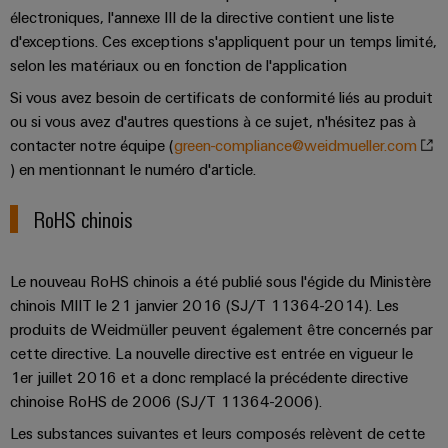
enfichables
PV
électroniques, l'annexe III de la directive contient une liste
Exploiter
pour
l'énergie
d'exceptions. Ces exceptions s'appliquent pour un temps limité,
Répartiteurs
circuit
solaire
selon les matériaux ou en fonction de l'application
de
pour
imprimé
l'efficacité
Si vous avez besoin de certificats de conformité liés au produit
bus
et
des
ou si vous avez d'autres questions à ce sujet, n'hésitez pas à
de
connecteurs
ressources
contacter notre équipe (
green-compliance@weidmueller.com
terrain
pour
) en mentionnant le numéro d'article.
Chemin
circuit
Circuit
de
imprimé
RoHS chinois
Protection
fer
Des
Services
solutions
de
Le nouveau RoHS chinois a été publié sous l'égide du Ministère
modernes
Automatisation
connecteurs
et
chinois MIIT le 21 janvier 2016 (SJ/T 11364-2014). Les
et
numériques
produits de Weidmüller peuvent également être concernés par
pour
pour
logiciels
cette directive. La nouvelle directive est entrée en vigueur le
circuit
une
1er juillet 2016 et a donc remplacé la précédente directive
mobilité
imprimé
Commandes
respectueuse
chinoise RoHS de 2006 (SJ/T 11364-2006).
du
Original
Systèmes
Les substances suivantes et leurs composés relèvent de cette
climat