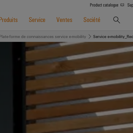
Product catalogue
Sup
Produits
Service
Ventes
Société
Plate-forme de connaissances service e-mobility
Service e-mobility_Re