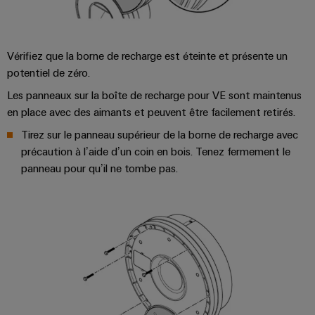
Presse
Modules
évolutifs
Services
Weidmüller
de
Fabricants
de
Nouvelles
Configurator
câblage
d'équipements
laboratoire
Vérifiez que la borne de recharge est éteinte et présente un
locales
API
Solutions
Solutions
potentiel de zéro.
et
de
Actualité
Workplace
Les panneaux sur la boîte de recharge pour VE sont maintenus
technique
solutions
de
Support
de
en place avec des aimants et peuvent être facilement retirés.
de
l'entreprise
raccordement
Tirez sur le panneau supérieur de la borne de recharge avec
migration
innovantes
Support
Systèmes
pour
précaution à l’aide d’un coin en bois. Tenez fermement le
Actualité
technique
et
les
Interfaces
panneau pour qu’il ne tombe pas.
Presse
appareils
solutions
d'accès
PSIRT
Contact
Stockage
Automatisation
Boîtiers
Données
Presse
d'énergie
décentralisée
de
techniques
Solutions
distribution
et
Solutions
Catalogues
produits
Nos
de
pour
Marshalling
produits
partenaires
gestion
systèmes
Solutions
techniques
de
de