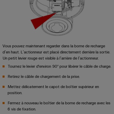
et
Plateforme
Alimentations
eShop
de
de
l'automatisation
services
Boîtiers
Interface
d'usines
industriels
électroniques
OCI
Pétrole
easyConnect
et
Protection
INTERFACE
gaz
Contrôleur
contre
EDI
Sécurisation
de
la
Vous pouvez maintenant regarder dans la borne de recharge
des
centrale
foudre
d’en haut. L’actionneur est placé directement derrière la sortie.
fonctionnements
ALL
électrique
Un petit levier rouge est visible à l’arrière de l’actionneur.
avec
et
SERVICES
des
la
Tournez le levier d'environ 90° pour libérer le câble de charge.
solutions
surtension
en
Retirez le câble de chargement de la prise.
Fabricant
réseau
Boîtiers
pour
d'équipements
Mettez délicatement le capot de boîtier supérieur en
l'industrie
de
des
position.
Blocs
raccordement
process
de
du
Fermez à nouveau le boîtier de la borne de recharge avec les
Énergie
jonction
générateur
6 vis de fixation.
photovoltaïque