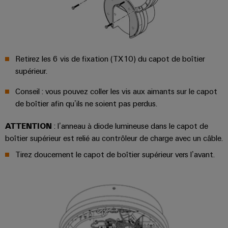
Distribution
stockage
l'énergie
Réparations
d'énergie
(ESS)
et
Réseau
Électronique
IIoT
pièces
de
Hydrogène
et
Modules
de
partenaires
L'hydrogène
logiciels
Retirez les 6 vis de fixation (TX10) du capot de boîtier
de
comme
rechange
IIoT
d'automatisation
supérieur.
technologie
relais
et
essentielle
Cours
et
automatisation
Conseil : vous pouvez coller les vis aux aimants sur le capot
pour
Analyse
de
relais
la
de boîtier afin qu’ils ne soient pas perdus.
industrielle
formation
transition
Trouvez
statiques
énergétique
et
votre
ATTENTION
: l’anneau à diode lumineuse dans le capot de
Automatisation
Amplificateurs
webinaires
partenaire
boîtier supérieur est relié au contrôleur de charge avec un câble.
Machines
industrielle
de
pour
Solutions
Tirez doucement le capot de boîtier supérieur vers l’avant.
IoT
pour
séparation
vos
les
industriel
et
Options
solutions
différents
convertisseurs
de
secteurs
d'IIoT
Sécurité
de
de
commande
et
industrielle
la
mesure
numérique
d'automatisation
machine