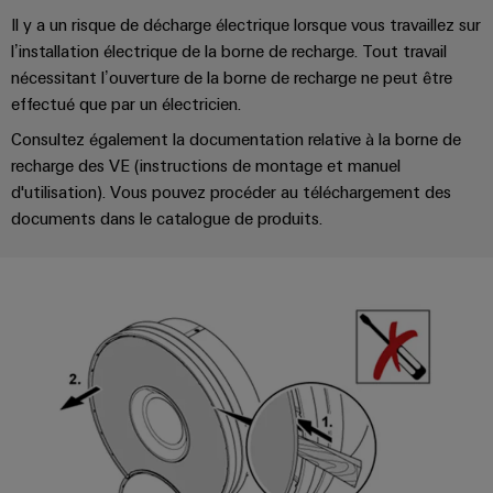
Pair
pour
certificats
Configurator
2026
Conseils
Il y a un risque de décharge électrique lorsque vous travaillez sur
et
relever
Ethernet
de
Ingénierie
les
l’installation électrique de la borne de recharge. Tout travail
en
composants
numérique
Promotions
gestion
défis
d'un niveau
nécessitant l’ouverture de la borne de recharge ne peut être
matière
de
supérieur -
and
Systèmes
effectué que par un électricien.
de
intuitive,
la
Orange
Armoire
Campaigns
simple,
d'entrée
construction
connectivité
Consultez également la documentation relative à la borne de
Mag
et
rapide
d'armoire
de
Weidmüller
recharge des VE (instructions de montage et manuel
|
terrain
Ingénierie
câbles
Configurator
d'utilisation). Vous pouvez procéder au téléchargement des
Centre
Magazine
numérique
et
Ingénierie
Câblage
documents dans le catalogue de produits.
de
client
numérique
composants
d'installation
données
d'un niveau
Weidmüller
supérieur -
Ressources
Solutions
intuitive,
Configurator
Câbles
Smart
et
humaines
simple,
de
produits
Armoire
rapide
Services
pour
raccordement,
Notre
de
les
de
câbles
direction
distribution
centres
connecteurs
de
patch
Building
pour
Carrière
données
et
:
circuit
Mesurage
câbles
efficaces,
imprimé
intelligente
fiables,