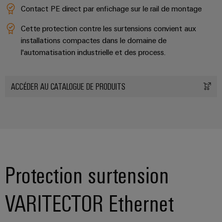
industrielle
d'énergie
Contact PE direct par enfichage sur le rail de montage
éprouvée
Accès
Cette protection contre les surtensions convient aux
Transmission
distant
installations compactes dans le domaine de
et
l'automatisation industrielle et des process.
distribution
Plateforme
Stabilité
de
et
services
ACCÉDER AU CATALOGUE DE PRODUITS
sécurité
industriels
des
réseaux
easyConnect
modernes
de
Wireless
l'énergie
Connectivity
Traitement
Solutions
Protection surtension
de
l'eau
et
Workplace
VARITECTOR Ethernet
des
et
eaux
accessoires