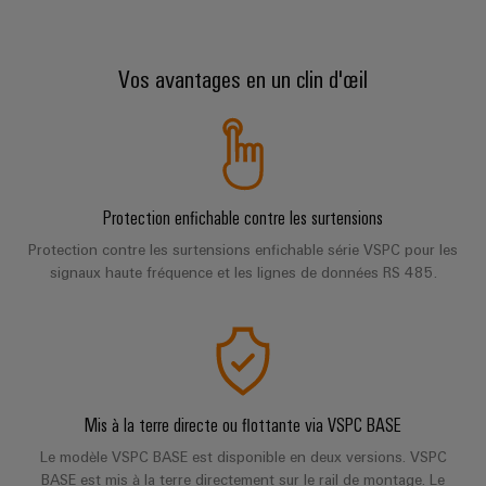
Pair
pour
certificats
Configurator
2026
Conseils
et
relever
Ethernet
de
Ingénierie
les
en
composants
numérique
Promotions
gestion
défis
Vos avantages en un clin d'œil
d'un niveau
matière
de
supérieur -
and
Systèmes
de
intuitive,
la
Orange
Armoire
Campaigns
simple,
d'entrée
construction
connectivité
Mag
et
rapide
d'armoire
de
Weidmüller
|
terrain
Ingénierie
câbles
Configurator
Centre
Magazine
numérique
et
Ingénierie
Câblage
Protection enfichable contre les surtensions
de
client
numérique
composants
d'installation
données
d'un niveau
Protection contre les surtensions enfichable série VSPC pour les
Weidmüller
supérieur -
Ressources
signaux haute fréquence et les lignes de données RS 485.
Solutions
intuitive,
Configurator
Câbles
Smart
et
humaines
simple,
de
produits
Armoire
rapide
Services
pour
raccordement,
Notre
de
les
de
câbles
direction
distribution
centres
connecteurs
de
patch
Building
pour
Carrière
données
Mis à la terre directe ou flottante via VSPC BASE
et
:
circuit
Mesurage
câbles
Le modèle VSPC BASE est disponible en deux versions. VSPC
efficaces,
imprimé
intelligente
fiables,
BASE est mis à la terre directement sur le rail de montage. Le