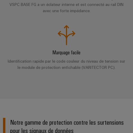
Presse
Modules
évolutifs
VSPC BASE FG a un éclateur interne et est connecté au rail DIN
Services
Weidmüller
avec une forte impédance.
de
Fabricants
de
Nouvelles
Configurator
câblage
d'équipements
laboratoire
locales
API
Solutions
Solutions
et
de
Actualité
Workplace
technique
solutions
de
Support
de
de
l'entreprise
Marquage facile
raccordement
migration
innovantes
Support
Systèmes
Identification rapide par le code couleur du niveau de tension sur
pour
Actualité
technique
et
le module de protection enfichable (VARITECTOR PC).
les
Interfaces
Presse
appareils
solutions
d'accès
PSIRT
Contact
Stockage
Automatisation
Boîtiers
Données
Presse
d'énergie
décentralisée
de
techniques
Solutions
distribution
et
Solutions
Catalogues
produits
Nos
de
pour
Marshalling
produits
Notre gamme de protection contre les surtensions
partenaires
gestion
systèmes
Solutions
techniques
pour les signaux de données
de
de