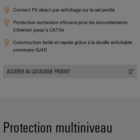
câbles
Contact PE direct par enfichage sur le rail profilé
spécifiques
Protection surtension efficace pour les raccordements ​
Ethernet jusqu’à CAT5e
Nouveautés
produits
Construction facile et rapide grâce à la douille enfichable
Technique de
commune RJ45​
raccordement
pratique pour
votre
industrie. Nos
ACCÉDER AU CATALOGUE PRODUIT
innovations
pour la
connectivité
industrielle.
Protection multiniveau