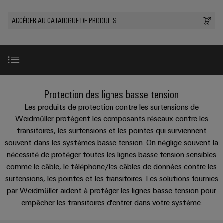
les
PUSH
raccordement
Page
Technologie
débrochables
de
Assemblage
ALL
ALL
pratique pour
solutions
ACCÉDER AU CATALOGUE DE PRODUITS
IN
SERVICES
SERVICES
Représentants
votre
de
Weidmüller
de
Ventes
peuvent
Smart
industrie. Nos
Blocs
être
des
raccordement
câbles
innovations
Cabinet
expérimentées.
de
Faits
pour la
ventes
PUSH-
spécifiques
ALL
Building
connectivité
Nouveautés
jonction
et
SERVICES
Société
Infrastructure
IN
industrielle.
produits
Canada
enfichables
chiffres
Service
bâtiment
IT/OT
Technique de
Sales
Microréseaux
pour
de
raccordement
Introduction
Solutions
Convergence
Protection des lignes basse tension
Durabilité
pratique pour
Representatives
DC
circuit
livraison
pour
Foundations
votre
Les produits de protection contre les surtensions de
les
imprimé
rapide
industrie. Nos
Académie
besoins
u-
Gamme de produits
Weidmüller protègent les composants réseaux contre les
innovations
et
Power
de
spécifiques
pour la
transitoires, les surtensions et les pointes qui surviennent
OS
Events
connectivité
de
connecteurs
Management
Weidmüller
souvent dans les systèmes basse tension. On néglige souvent la
industrielle.
edge
la
&
Services
La complémentarité parfaite
pour
Solutions
nécessité de protéger toutes les lignes basse tension sensibles
construction
computing
Promotions
Conformité
de
circuit
d'infrastructures
comme le câble, le téléphone/les câbles de données contre les
Industrial
conseil
imprimé
5G
Services
surtensions, les pointes et les transitoires. Les solutions fournies
Weidmüller
Sites
Construction
Cybersecurity
et
par Weidmüller aident à protéger les lignes basse tension pour
industrielle
Canada
d'armoire
Systèmes
d’ingénierie
Informations
empêcher les transitoires d'entrer dans votre système.
at
Des
Téléchargements
de
Single
numérique
ALL
et
solutions
Weidmüller
EFC
SERVICES
coffrets