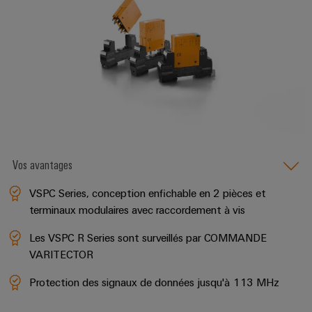
et
Plateforme
Alimentations
eShop
de
de
l'automatisation
services
Boîtiers
Interface
d'usines
industriels
électroniques
OCI
Pétrole
easyConnect
et
Protection
INTERFACE
gaz
Contrôleur
contre
EDI
Sécurisation
de
la
des
centrale
foudre
fonctionnements
ALL
électrique
avec
et
SERVICES
Vos avantages
des
la
solutions
VSPC Series, conception enfichable en 2 pièces et
surtension
en
terminaux modulaires avec raccordement à vis
Fabricant
réseau
Boîtiers
pour
d'équipements
Les VSPC R Series sont surveillés par COMMANDE
l'industrie
de
des
VARITECTOR
Blocs
raccordement
process
de
du
Protection des signaux de données jusqu'à 113 MHz
Énergie
jonction
générateur
photovoltaïque