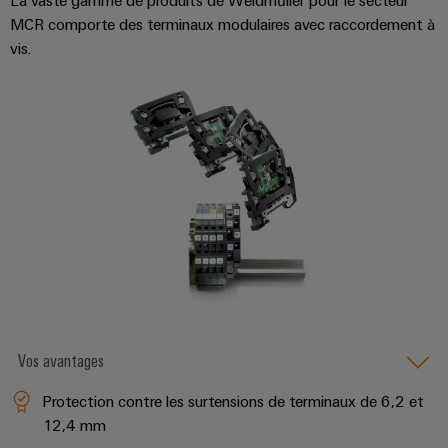
Equipment
dans
d'E/S
MCR comporte des terminaux modulaires avec raccordement à
le
Manufacturer
transport
vis.
Ethernet
(OEM)
ferroviaire
industriel
Construction
Écrans
navale
tactiles
Solutions
de
Outils
raccordement
complètes
d'ingénierie
pour
et
l'industrie
de
maritime
visualisation
Une
énergie
Mesure
traditionnelle
d'énergie
Vos avantages
L'avenir
de
Weidmüller
Protection contre les surtensions de terminaux de 6,2 et
la
12,4 mm
IA
production