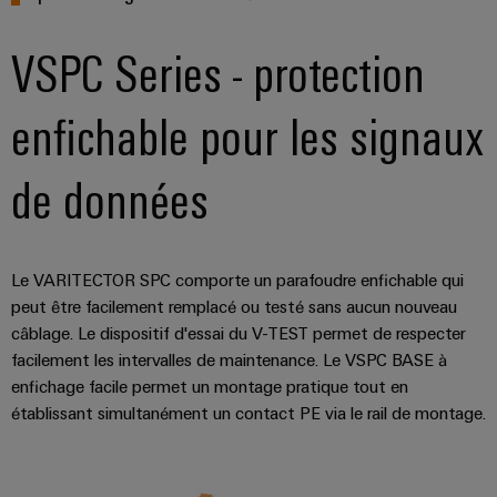
Distribution
stockage
l'énergie
Réparations
d'énergie
(ESS)
et
VSPC Series - protection
Réseau
Électronique
IIoT
pièces
de
Hydrogène
et
Modules
de
partenaires
enfichable pour les signaux
L'hydrogène
logiciels
de
comme
rechange
IIoT
d'automatisation
technologie
relais
et
de données
essentielle
Cours
et
automatisation
pour
Analyse
de
relais
la
industrielle
formation
transition
Trouvez
statiques
énergétique
et
votre
Automatisation
Le VARITECTOR SPC comporte un parafoudre enfichable qui
Amplificateurs
webinaires
partenaire
Machines
industrielle
peut être facilement remplacé ou testé sans aucun nouveau
de
pour
Solutions
câblage. Le dispositif d'essai du V-TEST permet de respecter
IoT
pour
séparation
vos
facilement les intervalles de maintenance. Le VSPC BASE à
les
industriel
et
Options
enfichage facile permet un montage pratique tout en
solutions
différents
convertisseurs
de
établissant simultanément un contact PE via le rail de montage.
secteurs
d'IIoT
Sécurité
de
de
commande
et
industrielle
la
mesure
numérique
d'automatisation
machine