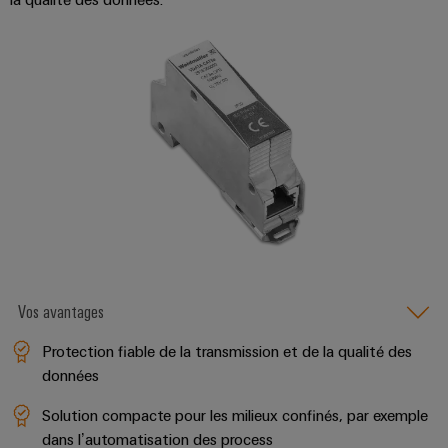
distribution
Service
d'assemblage
Rails
de
raccordement
équipés
Boîtiers
modifiés
Vos avantages
et
Protection fiable de la ​transmission et de la qualité des
équipés
données​
Assemblage
Solution compacte pour les milieux confinés, par exemple
de
dans l’automatisation des process ​