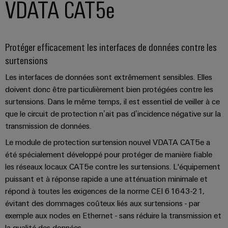
VDATA CAT5e​
usées
Outils
Solutions
pour
Machines
l'industrie
Protéger efficacement les interfaces de données contre les
de
automatiques
surtensions​
l'eau
et
Logiciels
Les interfaces de données sont extrêmement sensibles. Elles
des
eaux
doivent donc être particulièrement bien protégées contre les
Repérages
usées
surtensions. Dans le même temps, il est essentiel de veiller à ce
que le circuit de protection n’ait pas d’incidence négative sur la
Imprimantes
Énergie
transmission de données.
industrielles
éolienne
Le module de protection surtension nouvel VDATA CAT5e a
Excellence
Éclairage
opérationnelle
été spécialement développé pour protéger de manière fiable
dans
industriel
les réseaux locaux CAT5e contre les surtensions. L'équipement
le
puissant et à réponse rapide a une atténuation minimale et
domaine
Infrastructure
répond à toutes les exigences de la norme CEI 61643-21,
de
de
l'énergie
évitant des dommages coûteux liés aux surtensions - par
éolienne
l'armoire
exemple aux nodes en Ethernet - sans réduire la transmission et
de
la qualité des données.