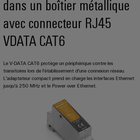
dans un boîtier métallique
avec connecteur RJ45
VDATA CAT6
Weidmüller
Configurator
Ingénierie
numérique
Le V-DATA CAT6 protège un périphérique contre les
d'un niveau
transitoires lors de l'établissement d'une connexion réseau.
supérieur -
intuitive,
L'adaptateur compact prend en charge les interfaces Ethernet
simple,
jusqu'à 250 MHz et le Power over Ethernet.
rapide