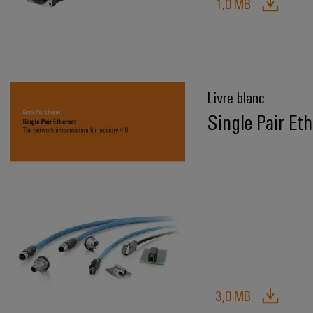
1,0 MB
Livre blanc
Single Pair Et
3,0 MB