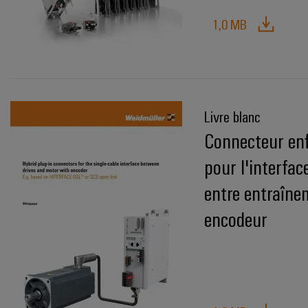
1,0 MB
Livre blanc
Connecteur enf
pour l'interfac
entre entraîne
encodeur