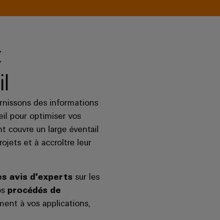
t
il
urnissons des informations
il pour optimiser vos
 couvre un large éventail
ojets et à accroître leur
es avis d'experts
sur les
os
procédés de
ment à vos applications,