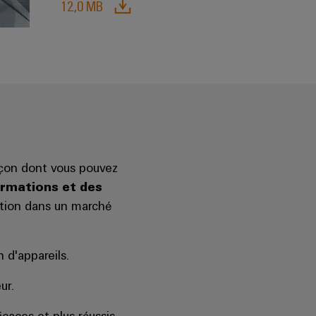
12,0 MB
façon dont vous pouvez
ormations et des
ition dans un marché
n d'appareils.
ur.
caces et plus réussis.