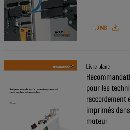
11,0 MB
Livre blanc
Recommandatio
pour les techn
raccordement et
imprimés dans
moteur